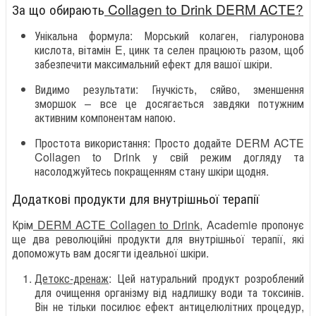
За що обирають
Collagen to Drink DERM ACTE?
Унікальна формула: Морський колаген, гіалуронова
кислота, вітамін E, цинк та селен працюють разом, щоб
забезпечити максимальний ефект для вашої шкіри.
Видимо результати: Гнучкість, сяйво, зменшення
зморшок – все це досягається завдяки потужним
активним компонентам напою.
Простота використання: Просто додайте DERM ACTE
Collagen to Drink у свій режим догляду та
насолоджуйтесь покращенням стану шкіри щодня.
Додаткові продукти для внутрішньої терапії
Крім
DERM ACTE Collagen to Drink
, Academie пропонує
ще два революційні продукти для внутрішньої терапії, які
допоможуть вам досягти ідеальної шкіри.
Детокс-дренаж
: Цей натуральний продукт розроблений
для очищення організму від надлишку води та токсинів.
Він не тільки посилює ефект антицелюлітних процедур,