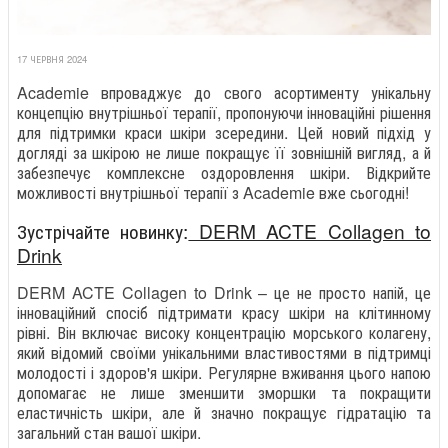
17 ЧЕРВНЯ 2024
Academie впроваджує до свого асортименту унікальну
концепцію внутрішньої терапії, пропонуючи інноваційні рішення
для підтримки краси шкіри зсередини. Цей новий підхід у
догляді за шкірою не лише покращує її зовнішній вигляд, а й
забезпечує комплексне оздоровлення шкіри. Відкрийте
можливості внутрішньої терапії з Academie вже сьогодні!
Зустрічайте новинку:
DERM ACTE Collagen to
Drink
DERM ACTE Collagen to Drink – це не просто напій, це
інноваційний спосіб підтримати красу шкіри на клітинному
рівні. Він включає високу концентрацію морського колагену,
який відомий своїми унікальними властивостями в підтримці
молодості і здоров'я шкіри. Регулярне вживання цього напою
допомагає не лише зменшити зморшки та покращити
еластичність шкіри, але й значно покращує гідратацію та
загальний стан вашої шкіри.