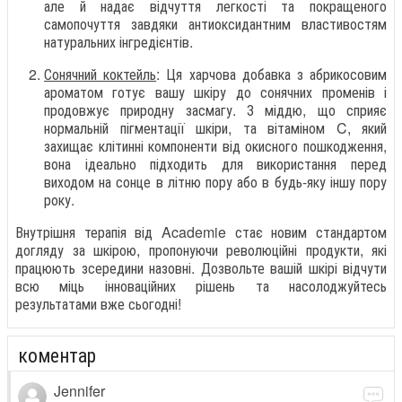
але й надає відчуття легкості та покращеного
самопочуття завдяки антиоксидантним властивостям
натуральних інгредієнтів.
Сонячний коктейль
: Ця харчова добавка з абрикосовим
ароматом готує вашу шкіру до сонячних променів і
продовжує природну засмагу. З міддю, що сприяє
нормальній пігментації шкіри, та вітаміном C, який
захищає клітинні компоненти від окисного пошкодження,
вона ідеально підходить для використання перед
виходом на сонце в літню пору або в будь-яку іншу пору
року.
Внутрішня терапія від Academie стає новим стандартом
догляду за шкірою, пропонуючи революційні продукти, які
працюють зсередини назовні. Дозвольте вашій шкірі відчути
всю міць інноваційних рішень та насолоджуйтесь
результатами вже сьогодні!
коментар
Jennifer