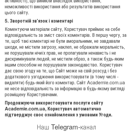
активності), що виникли внаслідок використання,
неможливості використання або результатів використання
цього сайту.
5. Зворотній зв'язок і коментарі
Коментуючи матеріали сайту, Користувач приймає на себе
відповідальність за зміст своїх коментарів. В першу чергу, за
те, щоб такі коментарі не були аморальними, не завдавали
шкоди, не містили загрозу, наклеп, не ображали моральність,
не порушували нічиїх прав, не пропагували ненависть і не
дискримінували людей, не містили образ, а також будь-яким
іншим способом не порушували законодавство. Користувач
дає свою згоду на те, що Сайт може на свій розсуд і без
додаткового узгодження використовувати (в тому числі -
видаляти) будь-який його коментар. Сайт Academie.com.ua
не несе відповідальність за інформацію в будь-якому вигляді
розміщену Користувачами.
Продовжуючи використовувати послуги сайту
Academie.com.ua, Користувач автоматично
підтверджує своє ознайомлення з умовами Угоди.
Наш Telegram-канал