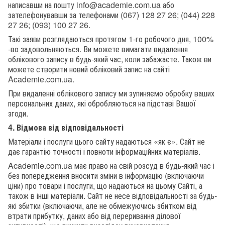
написавши на пошту info@academie.com.ua або
зателефонувавши за телефонами
(067) 128 27 26; (044) 228
27 26; (093) 100 27 26.
Такі заяви розглядаються протягом 1-го робочого дня, 100%
-во задовольняються. Ви можете вимагати видалення
облікового запису в будь-який час, коли забажаєте. Також ви
можете створити новий обліковий запис на сайті
Academie.com.ua.
При видаленні облікового запису ми зупиняємо обробку ваших
персональних даних, які обробляються на підставі Вашої
згоди.
4. Відмова від відповідальності
Матеріали і послуги цього сайту надаються «як є». Сайт не
дає гарантію точності і повноти інформаційних матеріалів.
Academie.com.ua має право на свій розсуд в будь-який час і
без попередження вносити зміни в інформацію (включаючи
ціни) про товари і послуги, що надаються на цьому Сайті, а
також в інші матеріали. Сайт не несе відповідальності за будь-
які збитки (включаючи, але не обмежуючись збитком від
втрати прибутку, даних або від переривання ділової