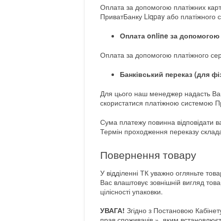
Оплата за допомогою платіжних карт
ПриватБанку Liqpay або платіжного с
Оплата online за допомого
Оплата за допомогою платіжного се
Банківський переказ (для фі
Для цього наш менеджер надасть Вам
скористатися платіжною системою Пр
Сума платежу повинна відповідати ва
Термін проходження переказу складає
Повернення товару
У відділенні ТК уважно огляньте тов
Вас влаштовує зовнішній вигляд това
цілісності упаковки.
УВАГА!
Згідно з Постановою Кабінет
прав споживачів », яким встановлюєт