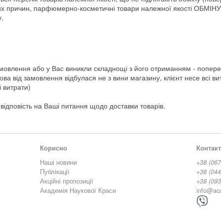
яких причин, парфюмерно-косметичні товари належної якості ОБМ
у.
амовлення або у Вас виникли складнощі з його отриманням - попере
ва від замовлення відбулася не з вини магазину, клієнт несе всі ви
і витрати)
ідповість на Ваші питання щодо доставки товарів.
Корисно
Контак
Наші новини
+38 (067
Публікації
+38 (044
Акційні пропозиції
+38 (093
Академія Наукової Краси
info@ac