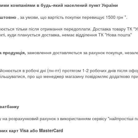
ими компаніями в будь-який населений пункт України
оштовно
, за умови, що вартість покупки перевищує 1500 грн *.
юється тільки після отримання передоплати. Доставка товару ТК "
ті, куди планується доставка, немає відділення ТК "Нова пошта"
а продукція,
замовлення доставляється за рахунок покупця, незалежн
йснюється в робочі дні (пн-пт) протягом 1-2 робочих днів після о
більшуватися, про що менеджер магазину повідомляє додатково при
ватбанку
на розрахунковий рахунок з використанням сервісу "найпростіші пл
их карт Visa або MasterCard