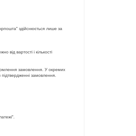
Укрпошта" здійснюється лише за
о від вартості і кількості
формлення замовлення. У окремих
 підтвердженні замовлення.
атежі".