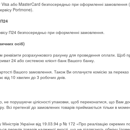
 Visa або MasterCard безпосередньо при оформленні замовлення (
ервісу Portmone).
ю
П24
рвісу П24 безпосередньо при оформленні замовлення.
зичних осіб)
 реквізити розрахункового рахунку для проведення оплати. Щоб п
иват 24 або системою клієнт-банк Вашого банку.
ртості Вашого замовлення. Також Ви оплачуєте комісію за переказ 
 від 10 хвилин до 3 робочих днів.
ар, не порушуючи цілісності упаковки, щоб переконатися, що Вам до
ру. Всі претензії до замовлених товарів приймаються тільки в моме
у Міністрів України від 19.03.94 р № 172 «Про реалізацію окремих 
ься перелік товарів належної якості, що не підлягають обміну (пов