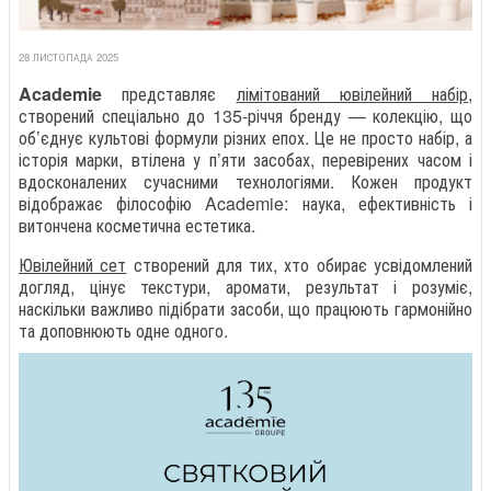
28 ЛИСТОПАДА 2025
Academie
представляє
лімітований ювілейний набір
,
створений спеціально до 135-річчя бренду — колекцію, що
об’єднує культові формули різних епох. Це не просто набір, а
історія марки, втілена у п’яти засобах, перевірених часом і
вдосконалених сучасними технологіями. Кожен продукт
відображає філософію Academie: наука, ефективність і
витончена косметична естетика.
Ювілейний сет
створений для тих, хто обирає усвідомлений
догляд, цінує текстури, аромати, результат і розуміє,
наскільки важливо підібрати засоби, що працюють гармонійно
та доповнюють одне одного.