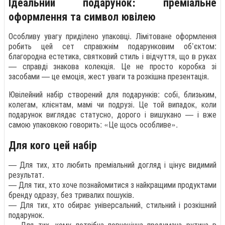
Ідеальний подарунок: преміальне
оформлення та символ ювілею
Особливу увагу приділено упаковці. Лімітоване оформлення
робить цей сет справжнім подарунковим об’єктом:
благородна естетика, святковий стиль і відчуття, що в руках
— справді знакова колекція. Це не просто коробка зі
засобами — це емоція, жест уваги та розкішна презентація.
Ювілейний набір створений для подарунків: собі, близьким,
колегам, клієнтам, мамі чи подрузі. Це той випадок, коли
подарунок виглядає статусно, дорого і вишукано — і вже
самою упаковкою говорить: «Це щось особливе».
Для кого цей набір
— Для тих, хто любить преміальний догляд і цінує видимий
результат.
— Для тих, хто хоче познайомитися з найкращими продуктами
бренду одразу, без тривалих пошуків.
— Для тих, хто обирає універсальний, стильний і розкішний
подарунок.
— Для тих, кому потрібна повноцінна продумана рутина в