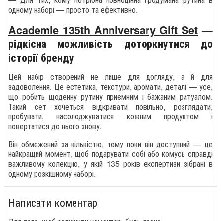
одному наборі — просто та ефективно.
Academie 135th Anniversary Gift Set
—
рідкісна можливість доторкнутися до
історії бренду
Цей набір створений не лише для догляду, а й для
задоволення. Це естетика, текстури, аромати, деталі — усе,
що робить щоденну рутину приємним і бажаним ритуалом.
Такий сет хочеться відкривати повільно, розглядати,
пробувати, насолоджуватися кожним продуктом і
повертатися до нього знову.
Він обмежений за кількістю, тому поки він доступний — це
найкращий момент, щоб подарувати собі або комусь справді
важливому колекцію, у якій 135 років експертизи зібрані в
одному розкішному наборі.
Написати коментар