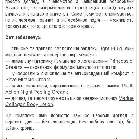
просто догляд, а знайомство з найкращими розробками
Academie, які сформували його репутацію і продовжують
визначати стандарти індустрії. Саме тому сет сприймається
не як чергова новинка, а як особлива подія — можливість
торкнутися того, що стало історією краси.
Сет забезпечує:
— глибоке та тривале зволоження завдяки
Light Fluid
, який
миттєво освіжає та повертає шкірі м’якість;
— живильну підтримку і зміцнення з легендарним
Princess of
Creams
— оновленою формулою минулого століття;
— універсальне відновлення та антиоксидантний комфорт з
Seve Miracle Cream
;
— м’яке оновлення, вирівнювання та сяяння з нічним
Multi-
Action Night Peeling Cream
;
— догляд за тілом і пружність шкіри завдяки молочку
Marine
Collagen Body Lotion
.
Це комплекс, який повністю замінює базовий догляд із
першого дня — без складнощів, без підбору текстур, без
зайвих кроків.