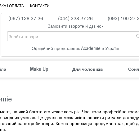
КА І ОПЛАТА
КОНТАКТИ
(067) 128 27 26
(044) 228 27 26
(093) 100 27 
Замовити зворотній дзвінок
Офіційний представник Academie в Україні
іла
Make Up
Для чоловіків
Соня
emie
ент, на який багато хто чекає весь рік. Час, коли професійна косм
вигідних умовах. Це ідеальна можливість оновити ритуали догляду,
ієнтований на потреби шкіри. Кожна пропозиція продумана так, щоб 
ня.