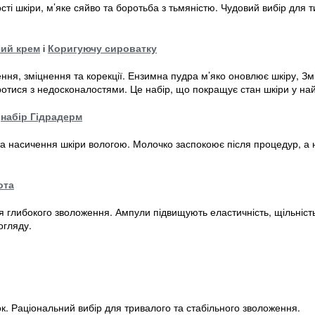
і шкіри, м’яке сяйво та боротьба з тьмяністю. Чудовий вибір для ти
ий крем
і
Коригуючу сироватку
ня, зміцнення та корекції. Ензимна пудра м’яко оновлює шкіру, Зм
отися з недосконалостями. Це набір, що покращує стан шкіри у най
а
набір Гідрадерм
та насичення шкіри вологою. Молочко заспокоює після процедур, а 
ота
глибокого зволоження. Ампули підвищують еластичність, щільність і
огляду.
ок. Раціональний вибір для тривалого та стабільного зволоження.