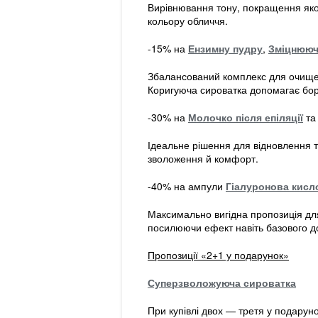
Вирівнювання тону, покращення якост
кольору обличчя.
-15% на
Ензимну пудру
,
Зміцнююч
Збалансований комплекс для очищен
Коригуюча сироватка допомагає бор
-30% на
Молочко після епіляції
т
Ідеальне рішення для відновлення 
зволоження й комфорт.
-40% на ампули
Гіалуронова кисл
Максимально вигідна пропозиція для 
посилюючи ефект навіть базового д
Пропозиції «2+1 у подарунок»
Суперзволожуюча сироватка
При купівлі двох — третя у подарун