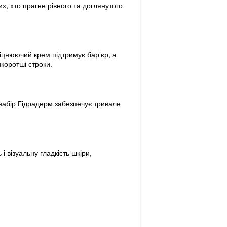
х, хто прагне рівного та доглянутого
іцнюючий крем підтримує бар’єр, а
коротші строки.
набір Гідрадерм забезпечує тривале
 візуальну гладкість шкіри,