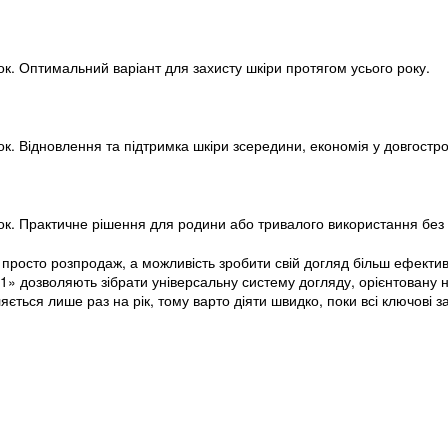
ок. Оптимальний варіант для захисту шкіри протягом усього року.
ок. Відновлення та підтримка шкіри зсередини, економія у довгостро
нок. Практичне рішення для родини або тривалого використання без 
просто розпродаж, а можливість зробити свій догляд більш ефектив
2+1» дозволяють зібрати універсальну систему догляду, орієнтовану 
яється лише раз на рік, тому варто діяти швидко, поки всі ключові з