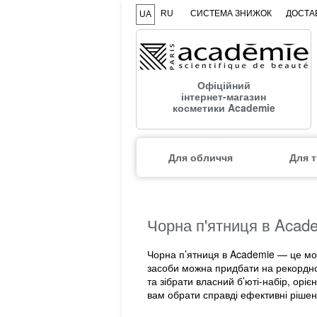
RU
СИСТЕМА ЗНИЖОК
ДОСТАВ
UA
Офіційний
інтернет-магазин
косметики Academie
Для обличчя
Для т
Чорна п'ятниця в Acad
Чорна п’ятниця в Academie — це мом
засоби можна придбати на рекордно 
та зібрати власний б’юті-набір, ор
вам обрати справді ефективні рішен