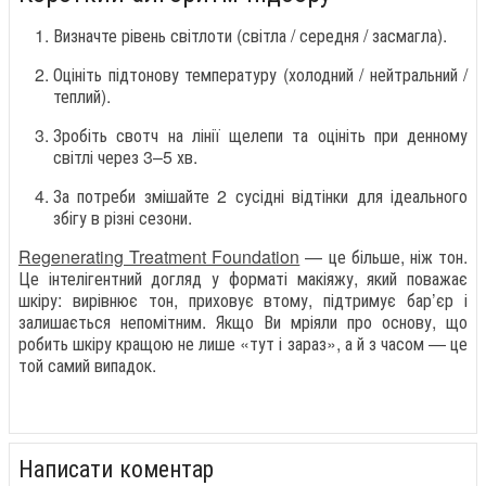
Визначте рівень світлоти (світла / середня / засмагла).
Оцініть підтонову температуру (холодний / нейтральний /
теплий).
Зробіть свотч на лінії щелепи та оцініть при денному
світлі через 3–5 хв.
За потреби змішайте 2 сусідні відтінки для ідеального
збігу в різні сезони.
Regenerating Treatment Foundation
— це більше, ніж тон.
Це інтелігентний догляд у форматі макіяжу, який поважає
шкіру: вирівнює тон, приховує втому, підтримує бар’єр і
залишається непомітним. Якщо Ви мріяли про основу, що
робить шкіру кращою не лише «тут і зараз», а й з часом — це
той самий випадок.
Написати коментар