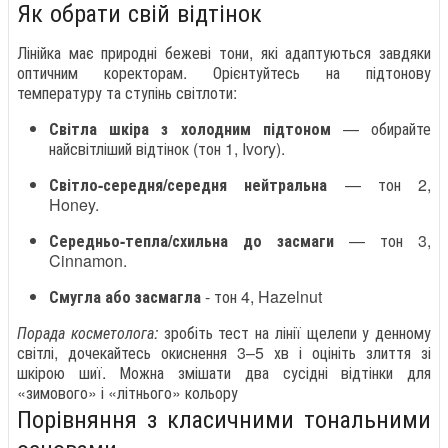
Як обрати свій відтінок
Лінійка має природні бежеві тони, які адаптуються завдяки
оптичним коректорам. Орієнтуйтесь на підтонову
температуру та ступінь світлоти:
Світла шкіра з холодним підтоном
— обирайте
найсвітліший відтінок (тон 1, Ivory).
Світло-середня/середня нейтральна
— тон 2,
Honey.
Середньо-тепла/схильна до засмаги
— тон 3,
Cinnamon.
Смугла або засмагла
- тон 4, Hazelnut
Порада косметолога:
зробіть тест на лінії щелепи у денному
світлі, дочекайтесь окиснення 3–5 хв і оцініть злиття зі
шкірою шиї. Можна змішати два сусідні відтінки для
«зимового» і «літнього» кольору
Порівняння з класичними тональними
основами