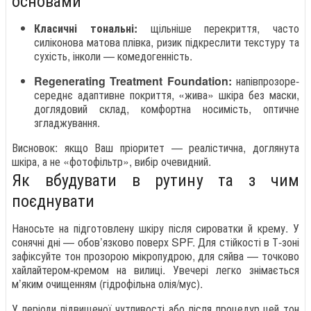
Класичні тональні:
щільніше перекриття, часто
силіконова матова плівка, ризик підкреслити текстуру та
сухість, інколи — комедогенність.
Regenerating Treatment Foundation:
напівпрозоре-
середнє адаптивне покриття, «жива» шкіра без маски,
доглядовий склад, комфортна носимість, оптичне
згладжування.
Висновок: якщо Ваш пріоритет — реалістична, доглянута
шкіра, а не «фотофільтр», вибір очевидний.
Як вбудувати в рутину та з чим
поєднувати
Наносьте на підготовлену шкіру після сироватки й крему. У
сонячні дні — обов’язково поверх SPF. Для стійкості в Т-зоні
зафіксуйте тон прозорою мікропудрою, для сяйва — точково
хайлайтером-кремом на вилиці. Увечері легко знімається
м’яким очищенням (гідрофільна олія/мус).
У періоди підвищеної чутливості або після процедур цей тон