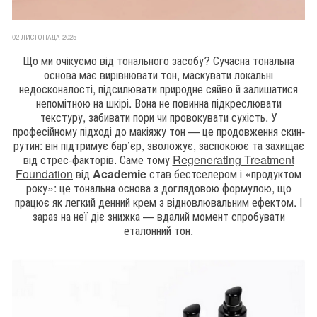
02 ЛИСТОПАДА 2025
Що ми очікуємо від тонального засобу? Сучасна тональна
основа має вирівнювати тон, маскувати локальні
недосконалості, підсилювати природне сяйво й залишатися
непомітною на шкірі. Вона не повинна підкреслювати
текстуру, забивати пори чи провокувати сухість. У
професійному підході до макіяжу тон — це продовження скин-
рутин: він підтримує бар’єр, зволожує, заспокоює та захищає
від стрес-факторів. Саме тому
Regenerating Treatment
Foundation
від
Academie
став бестселером і «продуктом
року»: це тональна основа з доглядовою формулою, що
працює як легкий денний крем з відновлювальним ефектом. І
зараз на неї діє знижка — вдалий момент спробувати
еталонний тон.