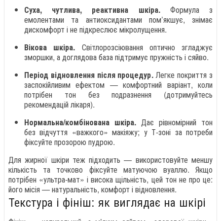
Суха, чутлива, реактивна шкіра.
Формула з
емолентами та антиоксидантами пом’якшує, знімає
дискомфорт і не підкреслює мікролущення.
Вікова шкіра.
Світлорозсіювання оптично згладжує
зморшки, а доглядова база підтримує пружність і сяйво.
Період відновлення після процедур.
Легке покриття з
заспокійливим ефектом — комфортний варіант, коли
потрібен тон без подразнення (дотримуйтесь
рекомендацій лікаря).
Нормальна/комбінована шкіра.
Дає рівномірний тон
без відчуття «важкого» макіяжу; у Т-зоні за потреби
фіксуйте прозорою пудрою.
Для жирної шкіри теж підходить — використовуйте меншу
кількість та точково фіксуйте матуючою вуаллю. Якщо
потрібен «ультра-мат» і висока щільність, цей тон не про це:
його місія — натуральність, комфорт і відновлення.
Текстура і фініш: як виглядає на шкірі