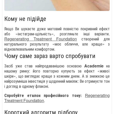
Кому не підійде
Якщо Ви шукаєте дуже матовий повністю покривний ефект
або «інстаграм-щільність», розгляньте інші варіанти.
Regenerating Treatment Foundation
створений для
натурального результату «моє обличчя, але краще» з
відновлювальним комфортом.
Чому саме зараз варто спробувати
Засіб уже став найпродаванішою основою
Academie
на
нашому ринку: його повторно купують за ефект «живої
шкіри», що виглядає краще з кожним днем. А зі знижкою це
найрозумніша інвестиція у щоденний макіяж: Ви отримуєте тон
і догляд в одному флаконі.
Спробуйте еталон професійного тону:
Regenerating
Treatment Foundation
.
Короткий алгоритм підбору