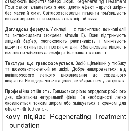
створюють покриття поверх шкіри. Regenerating Treatment
Foundation зливається з нею, даючи ефект «другої шкіри»
без маски й смуг. Світлорозсіювальні пігменти пом’якшують
оптичні нерівності та вирівнюють колір обличчя.
Доглядова формула.
У складі — фітокомплекс, поживні олії
та антиоксиданти (зокрема вітамін Е). Вони підтримують
ліпідний бар’єр, заспокоюють реактивність і мінімізують
відчуття стягнутості протягом дня. Збалансована кількість
емолентів забезпечує комфорт без зайвої жирності.
Текстура, що трансформується.
Засіб щільніший у тюбику
та шовковисто-легкий на шкірі. Добре нашаровується: від
напівпрозорого легкого вирівнювання до середнього
покриття. Не підкреслює лущення, не збирається у зморшках.
Професійна стійкість.
Тримається рівно впродовж робочого
дня, зберігаючи натуральний фініш. За необхідності легко
оновлюється тонким шаром або змішується з кремом для
ефекту «tinted care».
Кому підійде Regenerating Treatment
Foundation