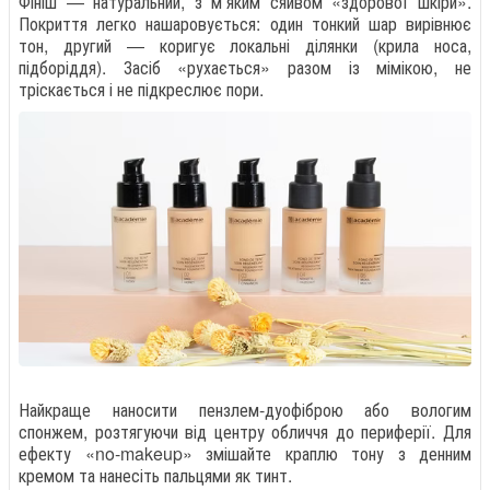
Фініш — натуральний, з м’яким сяйвом «здорової шкіри».
Покриття легко нашаровується: один тонкий шар вирівнює
тон, другий — коригує локальні ділянки (крила носа,
підборіддя). Засіб «рухається» разом із мімікою, не
тріскається і не підкреслює пори.
Найкраще наносити пензлем-дуофіброю або вологим
спонжем, розтягуючи від центру обличчя до периферії. Для
ефекту «no-makeup» змішайте краплю тону з денним
кремом та нанесіть пальцями як тинт.