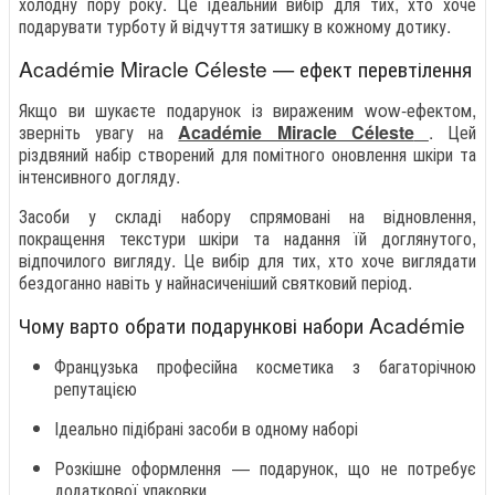
холодну пору року. Це ідеальний вибір для тих, хто хоче
подарувати турботу й відчуття затишку в кожному дотику.
Académie Miracle Céleste — ефект перевтілення
Якщо ви шукаєте подарунок із вираженим wow-ефектом,
зверніть увагу на
Académie Miracle Céleste
. Цей
різдвяний набір створений для помітного оновлення шкіри та
інтенсивного догляду.
Засоби у складі набору спрямовані на відновлення,
покращення текстури шкіри та надання їй доглянутого,
відпочилого вигляду. Це вибір для тих, хто хоче виглядати
бездоганно навіть у найнасиченіший святковий період.
Чому варто обрати подарункові набори Académie
Французька професійна косметика з багаторічною
репутацією
Ідеально підібрані засоби в одному наборі
Розкішне оформлення — подарунок, що не потребує
додаткової упаковки