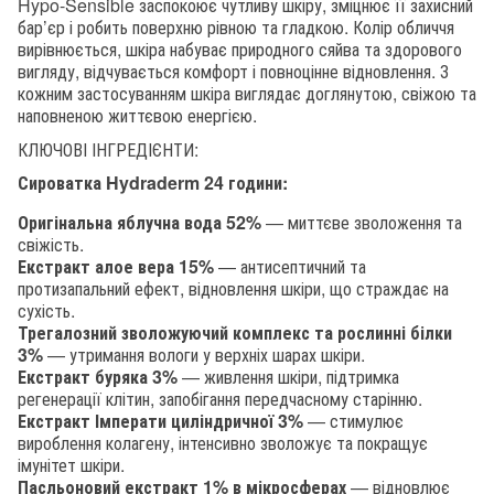
Hypo-Sensible заспокоює чутливу шкіру, зміцнює її захисний
бар’єр і робить поверхню рівною та гладкою. Колір обличчя
вирівнюється, шкіра набуває природного сяйва та здорового
вигляду, відчувається комфорт і повноцінне відновлення. З
кожним застосуванням шкіра виглядає доглянутою, свіжою та
наповненою життєвою енергією.
КЛЮЧОВІ ІНГРЕДІЄНТИ:
Сироватка Hydraderm 24 години:
Оригінальна яблучна вода 52%
— миттєве зволоження та
свіжість.
Екстракт алое вера 15%
— антисептичний та
протизапальний ефект, відновлення шкіри, що страждає на
сухість.
Трегалозний зволожуючий комплекс та рослинні білки
3%
— утримання вологи у верхніх шарах шкіри.
Екстракт буряка 3%
— живлення шкіри, підтримка
регенерації клітин, запобігання передчасному старінню.
Екстракт Імперати циліндричної 3%
— стимулює
вироблення колагену, інтенсивно зволожує та покращує
імунітет шкіри.
Пасльоновий екстракт 1% в мікросферах
— відновлює