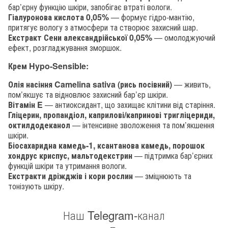
бар’єрну функцію шкіри, запобігає втраті вологи.
Гіалуронова кислота 0,05%
— формує гідро-мантію,
притягує вологу з атмосфери та створює захисний шар.
Екстракт Сени александрійської 0,05%
— омолоджуючий
ефект, розгладжування зморшок.
Крем Hypo-Sensible:
Олія насіння Camelina sativa (рись посівний)
— живить,
пом’якшує та відновлює захисний бар’єр шкіри.
Вітамін E
— антиоксидант, що захищає клітини від старіння.
Гліцерин, пропандіол, каприлові/капринові тригліцериди,
октилдодеканол
— інтенсивне зволоження та пом’якшення
шкіри.
Біосахаридна камедь-1, ксантанова камедь, порошок
хондрус криспус, мальтодекстрин
— підтримка бар’єрних
функцій шкіри та утримання вологи.
Екстракти дріжджів і кори рослин
— зміцнюють та
тонізують шкіру.
Наш Telegram-канал