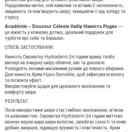
Порцелянова квітка, олія камеліни та вітамін Е заспокоюють,
зміцнюють та пом’якшують шкіру, захищаючи її від холоду та
стресу.
Académie – Douceur Céleste Набір Ніжність Різдво
—
це ніжність у кожному дотику, ідеальний подарунок для
турботи про себе та близьких.
СПОСІБ ЗАСТОСУВАННЯ:
Нанесіть Сироватку Hydraderm 24 години вранці та/або
ввечері на очищену шкіру обличчя, шиї та декольте.
Розподіліть легкими масажними рухами до повного вбирання.
Далі нанесіть Крем Hypo-Sensible, щоб зафіксувати вологу
та посилити ефект.
Використовуйте щодня для ідеального зволоження та
комфорту шкіри.
РЕЗУЛЬТАТ:
Після використання шкіра стає глибоко зволоженою, м’якою
та шовковистою. Сироватка Hydraderm 24 години миттєво
насичує верхні шари шкіри вологою, запобігає сухості та появі
дрібних зморшок, підвищує пружність і еластичність. Крем