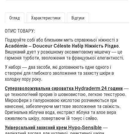
Огляд
Характеристики
Відгуки
ОПИС ТОВАРУ:
Подаруйте собі або близьким мить справжньої ніжності з
Académie – Douceur Céleste Набір Ніжність Різдво
.
Вишуканий дует у розкішному оксамитовому мішечку — це
гармонія турботи, зволоження та французької елегантності.
У наборі — два засоби, які доповнюють одне одного і
створені для глибокого зволоження та захисту шкіри в
холодну пору року.
Суперзволожувальна сироватка Hydraderm 24 години
—
це технологічний прорив із шовковистою, легкою текстурою.
Мікросфери з гіалуроновою кислотою розчиняються при
нанесенні, забезпечуючи миттєве зволоження та свіжість.
Оригінальна яблучна вода, екстракт яблука та алое вера
оживляють шкіру, повертаючи їй тонус і сяйво.
Універсальний захисний крем Hypo-Sensible
—
делікатний догляд для чутливої, реактивної шкіри.