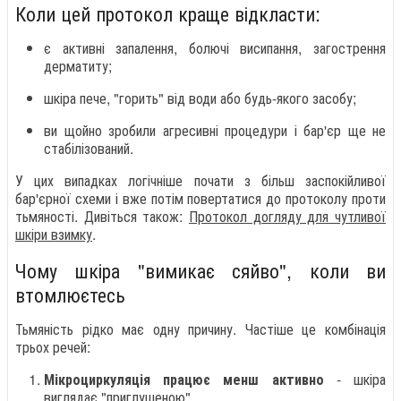
Коли цей протокол краще відкласти:
є активні запалення, болючі висипання, загострення
дерматиту;
шкіра пече, "горить" від води або будь-якого засобу;
ви щойно зробили агресивні процедури і бар'єр ще не
стабілізований.
У цих випадках логічніше почати з більш заспокійливої
бар'єрної схеми і вже потім повертатися до протоколу проти
тьмяності. Дивіться також:
Протокол догляду для чутливої
шкіри взимку
.
Чому шкіра "вимикає сяйво", коли ви
втомлюєтесь
Тьмяність рідко має одну причину. Частіше це комбінація
трьох речей:
Мікроциркуляція працює менш активно
- шкіра
виглядає "приглушеною".