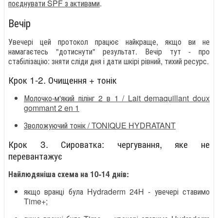
поєднувати SPF з активами
.
Вечір
Увечері цей протокол працює найкраще, якщо ви не
намагаєтесь "дотиснути" результат. Вечір тут - про
стабілізацію: зняти сліди дня і дати шкірі рівний, тихий ресурс.
Крок 1-2. Очищення + тонік
Молочко-м'який пілінг 2 в 1 / Lait demaquillant doux
gommant 2 en 1
Зволожуючий тонік / TONIQUE HYDRATANT
Крок 3. Сироватка: чергування, яке не
перевантажує
Найлюдяніша схема на 10-14 днів:
якщо вранці була Hydraderm 24H - увечері ставимо
Time+;