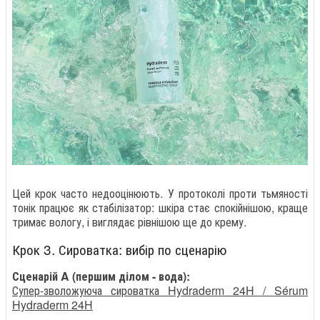
Цей крок часто недооцінюють. У протоколі проти тьмяності
тонік працює як стабілізатор: шкіра стає спокійнішою, краще
тримає вологу, і виглядає рівнішою ще до крему.
Крок 3. Сироватка: вибір по сценарію
Сценарій A (першим ділом - вода):
Супер-зволожуюча сироватка Hydraderm 24H / Sérum
Hydraderm 24H