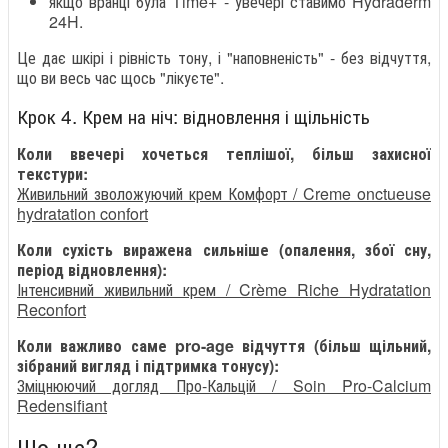
якщо вранці була Time+ - увечері ставимо Hydraderm
24H.
Це дає шкірі і рівність тону, і "наповненість" - без відчуття,
що ви весь час щось "лікуєте".
Крок 4. Крем на ніч: відновлення і щільність
Коли ввечері хочеться теплішої, більш захисної
текстури:
Живильний зволожуючий крем Комфорт / Creme onctueuse
hydratation confort
Коли сухість виражена сильніше (опалення, збої сну,
період відновлення):
Інтенсивний живильний крем / Crème Riche Hydratation
Reconfort
Коли важливо саме pro-age відчуття (більш щільний,
зібраний вигляд і підтримка тонусу):
Зміцнюючий догляд Про-Кальцій / Soin Pro-Calcium
Redensifiant
Що ще?