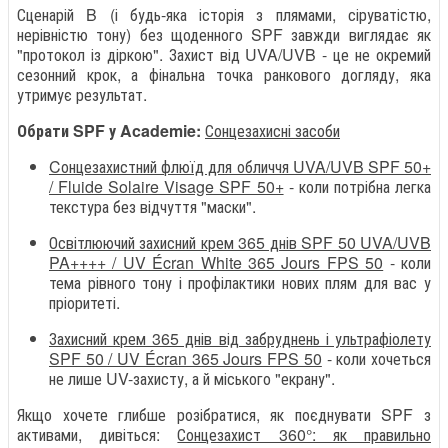
Сценарій B (і будь-яка історія з плямами, сіруватістю,
нерівністю тону) без щоденного SPF завжди виглядає як
"протокол із діркою". Захист від UVA/UVB - це не окремий
сезонний крок, а фінальна точка ранкового догляду, яка
утримує результат.
Обрати SPF у Academie:
Сонцезахисні засоби
Cонцезахистний флюїд для обличчя UVA/UVB SPF 50+
/ Fluide Solaire Visage SPF 50+
- коли потрібна легка
текстура без відчуття "маски".
Освітлюючий захисний крем 365 днів SPF 50 UVA/UVB
PA++++ / UV Écran White 365 Jours FPS 50
- коли
тема рівного тону і профілактики нових плям для вас у
пріоритеті.
Захисний крем 365 днів від забруднень і ультрафіолету
SPF 50 / UV Écran 365 Jours FPS 50
- коли хочеться
не лише UV-захисту, а й міського "екрану".
Якщо хочете глибше розібратися, як поєднувати SPF з
активами, дивіться:
Сонцезахист 360°: як правильно