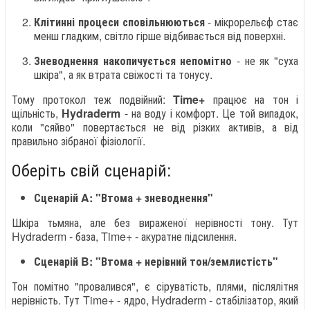
Клітинні процеси сповільнюються
- мікрорельєф стає
менш гладким, світло гірше відбивається від поверхні.
Зневоднення накопичується непомітно
- не як "суха
шкіра", а як втрата свіжості та тонусу.
Тому протокол теж подвійний:
Time+
працює на тон і
щільність,
Hydraderm
- на воду і комфорт. Це той випадок,
коли "сяйво" повертається не від різких активів, а від
правильно зібраної фізіології.
Оберіть свій сценарій:
Сценарій A: "Втома + зневоднення"
Шкіра тьмяна, але без вираженої нерівності тону. Тут
Hydraderm - база, Time+ - акуратне підсилення.
Сценарій B: "Втома + нерівний тон/землистість"
Тон помітно "провалився", є сіруватість, плями, післялітня
нерівність. Тут Time+ - ядро, Hydraderm - стабілізатор, який