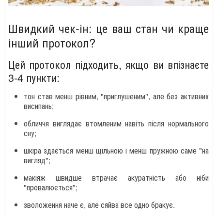
Швидкий чек-ін: це ваш стан чи краще
інший протокол?
Цей протокол підходить, якщо ви впізнаєте
3-4 пункти:
тон став менш рівним, "приглушеним", але без активних
висипань;
обличчя виглядає втомленим навіть після нормального
сну;
шкіра здається менш щільною і менш пружною саме "на
вигляд";
макіяж швидше втрачає акуратність або ніби
"провалюється";
зволоження наче є, але сяйва все одно бракує.