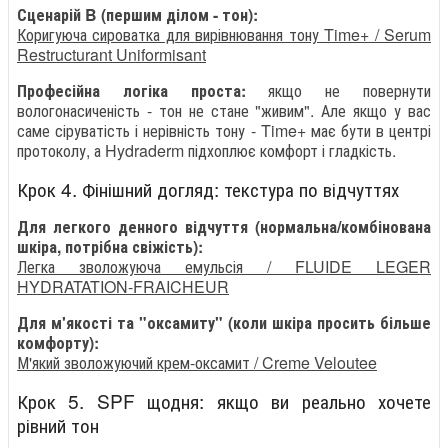
Сценарій B (першим ділом - тон):
Коригуюча сироватка для вирівнювання тону Time+ / Serum
Restructurant Uniformisant
Професійна логіка проста:
якщо не повернути
вологонасиченість - тон не стане "живим". Але якщо у вас
саме сіруватість і нерівність тону - Time+ має бути в центрі
протоколу, а Hydraderm підхоплює комфорт і гладкість.
Крок 4. Фінішний догляд: текстура по відчуттях
Для легкого денного відчуття (нормальна/комбінована
шкіра, потрібна свіжість):
Легка зволожуюча емульсія / FLUIDE LEGER
HYDRATATION-FRAICHEUR
Для м'якості та "оксамиту" (коли шкіра просить більше
комфорту):
М'який зволожуючий крем-оксамит / Creme Veloutee
Крок 5. SPF щодня: якщо ви реально хочете
рівний тон