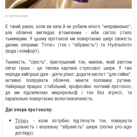
01 БЕРЕЗНЯ 2026
Є такий ранок, коли ви наче й не робили нічого "неправильно",
але обличчя виглядає втомленим - ніби світло стало
тьмянішим. У цьому протоколі ми повертаємо шкірі свіжість
двома опорами: Time+ (тон і "зібраність") та Hydraderm
(вода і комфорт).
Тьмяність, "сірість", приглушений тон, макіяж, який раптом
лягає гірше - це типова картина стресової шкіри. У такі
періоди найгірша ідея - діяти різко: додати кислот "для сяйва",
активно полірувати обличчя, міняти половину рутини.
Найкраще працює стабільний, професійно логічний протокол,
де ми підсилюємо мікрорельєф і тон без агресії, та
паралельно повертаємо вологонасиченість.
Дві опори протоколу:
Time+
- коли потрібно підтягнути тон, повернути
щільність і візуальну "зібраність" шкіри (логіка pro-age
догляду).