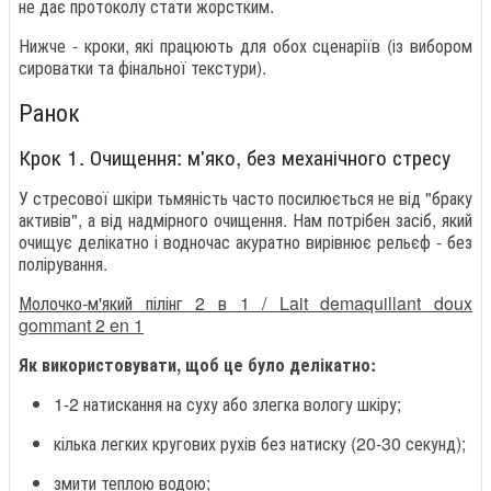
не дає протоколу стати жорстким.
Нижче - кроки, які працюють для обох сценаріїв (із вибором
сироватки та фінальної текстури).
Ранок
Крок 1. Очищення: м'яко, без механічного стресу
У стресової шкіри тьмяність часто посилюється не від "браку
активів", а від надмірного очищення. Нам потрібен засіб, який
очищує делікатно і водночас акуратно вирівнює рельєф - без
полірування.
Молочко-м'який пілінг 2 в 1 / Lait demaquillant doux
gommant 2 en 1
Як використовувати, щоб це було делікатно:
1-2 натискання на суху або злегка вологу шкіру;
кілька легких кругових рухів без натиску (20-30 секунд);
змити теплою водою;