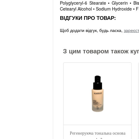
Polyglyceryl-6 Stearate • Glycerin • B
Cetearyl Alcohol • Sodium Hydroxide • Fr
ВІДГУКИ ПРО ТОВАР:
Щоб додати відгук, будь ласка,
зареєс
З цим товаром також ку
чищуючий мус / MOUSSE
Регенеруюча тональна основа