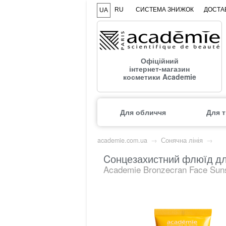
RU
СИСТЕМА ЗНИЖОК
ДОСТАВ
UA
Офіційний
інтернет-магазин
косметики Academie
Для обличчя
Для т
academie.com.ua
→
Сонячна лінія
→
Cонцезахистний флюїд для
Academie Bronzecran Face Suns