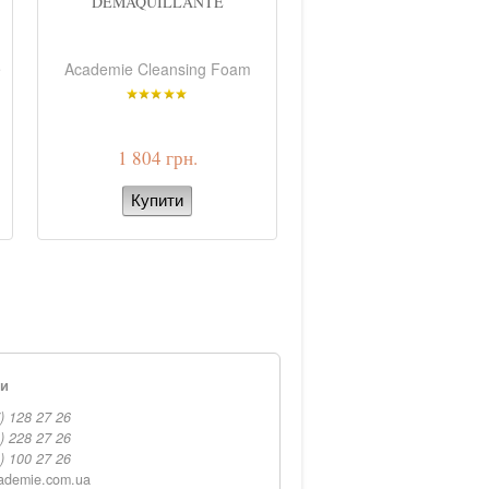
DEMAQUILLANTE
тон 1, 2,...
e
Academie Cleansing Foam
Academie Regenerati
Treatment Foundati
1 804 грн.
1 878 грн.
ти
) 128 27 26
) 228 27 26
) 100 27 26
ademie.com.ua