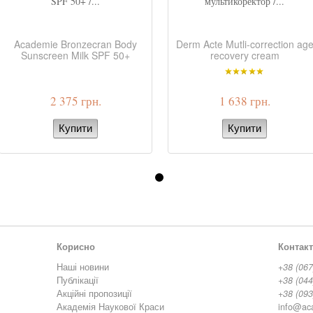
SPF 50+ /...
мультикоректор /...
Academie Bronzecran Body
Derm Acte Mutli-correction ag
Sunscreen Milk SPF 50+
recovery cream
2 375 грн.
1 638 грн.
Корисно
Контак
Наші новини
+38 (067
Публікації
+38 (044
Акційні пропозиції
+38 (093
Академія Наукової Краси
info@ac