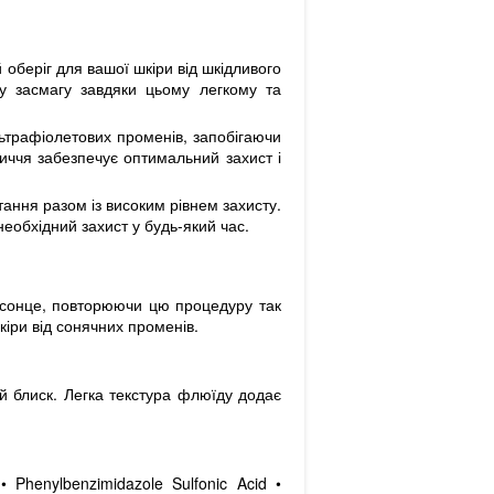
оберіг для вашої шкіри від шкідливого
у засмагу завдяки цьому легкому та
ьтрафіолетових променів, запобігаючи
личчя забезпечує оптимальний захист і
тання разом із високим рівнем захисту.
необхідний захист у будь-який час.
а сонце, повторюючи цю процедуру так
іри від сонячних променів.
й блиск. Легка текстура флюїду додає
• Phenylbenzimidazole Sulfonic Acid •