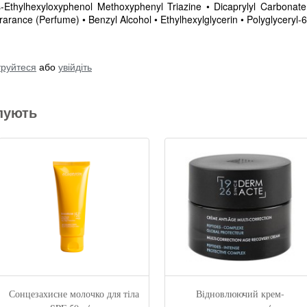
is-Ethylhexyloxyphenol Methoxyphenyl Triazine • Dicaprylyl Carbonate
arance (Perfume) • Benzyl Alcohol • Ethylhexylglycerin • Polyglyceryl-6
труйтеся
або
увійдіть
пують
Сонцезахисне молочко для тіла
Відновлюючий крем-