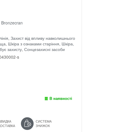
 Bronzecran
інія
,
Захист від впливу навколишнього
ища
,
Шкіра з ознаками старіння
,
Шкіра,
бує захисту
,
Сонцезахисні засоби
0430002-s
В наявності
ШВИДКА
СИСТЕМА
ДОСТАВКА
ЗНИЖОК