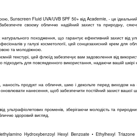
рою, Sunscreen Fluid UVA/UVB SPF 50+ від Academie, - це ідеальний 
 Забезпечте своєму обличчю надійний захист та природну, сяюч
 натурального походження, що гарантує ефективний захист від ул
фесіоналів у галузі косметології, цей сонцезахисний крем для об
ровою та молодіжною.
риємній текстурі, цей флюїд забезпечує вам задоволення від викорис
но підходить для повсякденного використання, надаючи вашій шкірі 
, наносіть продукт на обличчя, шию і декольте перед виходом н
я оновлювати нанесення, щоб забезпечити постійний захист вашої шк
ід ультрафіолетових променів, зберігаючи молодість та природни
бличчю здоровий вигляд.
iethylamino Hydroxybenzoyl Hexyl Benzoate • Ethylhexyl Triazone 