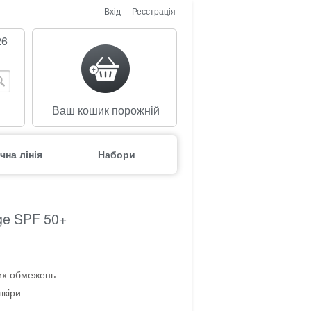
Вхід
Реєстрація
26
Ваш кошик порожній
чна лінія
Набори
ge SPF 50+
вих обмежень
шкіри