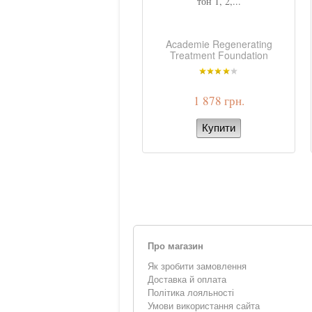
DEMAQUILLANTE
тон 1, 2,...
cademie Cleansing Foam
Academie Regenerating
Treatment Foundation
1 804 грн.
1 878 грн.
Про магазин
Як зробити замовлення
Доставка й оплата
Політика лояльності
Умови використання сайта