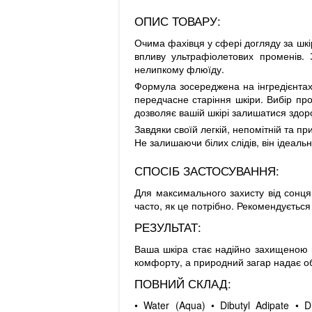
ОПИС ТОВАРУ:
Очима фахівця у сфері догляду за шкі
впливу ультрафіолетових променів.
нелипкому флюїду.
Формула зосереджена на інгредієнтах
передчасне старіння шкіри. Вибір про
дозволяє вашій шкірі залишатися здо
Завдяки своїй легкій, непомітній та п
Не залишаючи білих слідів, він ідеаль
СПОСІБ ЗАСТОСУВАННЯ:
Для максимального захисту від сонця
часто, як це потрібно. Рекомендуєтьс
РЕЗУЛЬТАТ:
Ваша шкіра стає надійно захищеною в
комфорту, а природний загар надає о
ПОВНИЙ СКЛАД:
• Water (Aqua) • Dibutyl Adipate • D