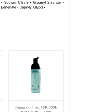
 • Sodium Citrate • Glyceryl Stearate •
 Behenate • Caprylyl Glycol •
Очищуючий мус / MOUSSE
Регенеруюча тональна о