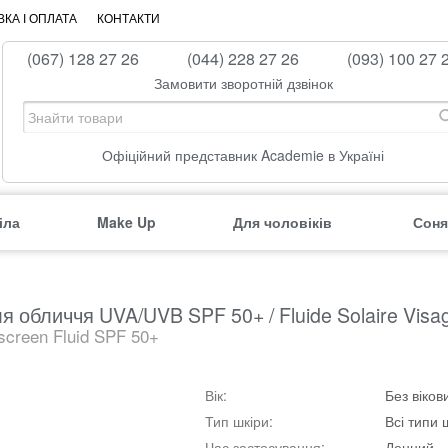
КА І ОПЛАТА
КОНТАКТИ
(067) 128 27 26
(044) 228 27 26
(093) 100 27 
Замовити зворотній дзвінок
Офіційний представник Academie в Україні
іла
Make Up
Для чоловіків
Соня
 обличчя UVA/UVB SPF 50+ / Fluide Solaire Visa
creen Fluid SPF 50+
Вік:
Без віко
Тип шкіри:
Всі типи 
Час застосування:
Денний