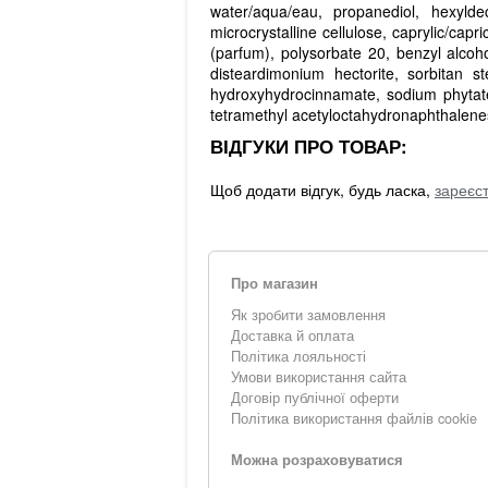
water/aqua/eau, propanediol, hexyldec
microcrystalline cellulose, caprylic/capri
(parfum), polysorbate 20, benzyl alcoho
disteardimonium hectorite, sorbitan ste
hydroxyhydrocinnamate, sodium phytate,
tetramethyl acetyloctahydronaphthalenes,
ВІДГУКИ ПРО ТОВАР:
Щоб додати відгук, будь ласка,
зареєс
Про магазин
Як зробити замовлення
Доставка й оплата
Політика лояльності
Умови використання сайта
Договір публічної оферти
Політика використання файлів cookie
Можна розраховуватися