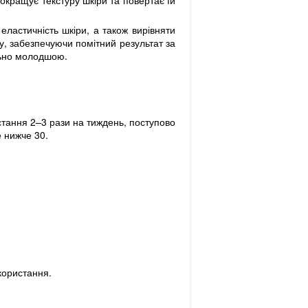
кращує текстуру шкіри та повертає їй
ластичність шкіри, а також вирівняти
у, забезпечуючи помітний результат за
льно молодшою.
стання 2–3 рази на тиждень, поступово
 нижче 30.
користання.