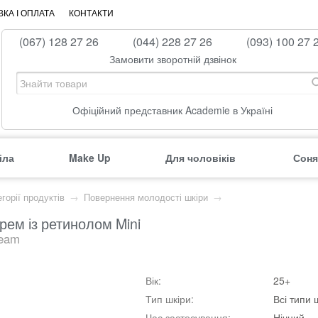
КА І ОПЛАТА
КОНТАКТИ
(067) 128 27 26
(044) 228 27 26
(093) 100 27 
Замовити зворотній дзвінок
Офіційний представник Academie в Україні
іла
Make Up
Для чоловіків
Соня
горії продуктів
→
Повернення молодості шкіри
→
рем із ретинолом Mini
ream
Вік:
25+
Тип шкіри:
Всі типи 
Час застосування:
Нічний