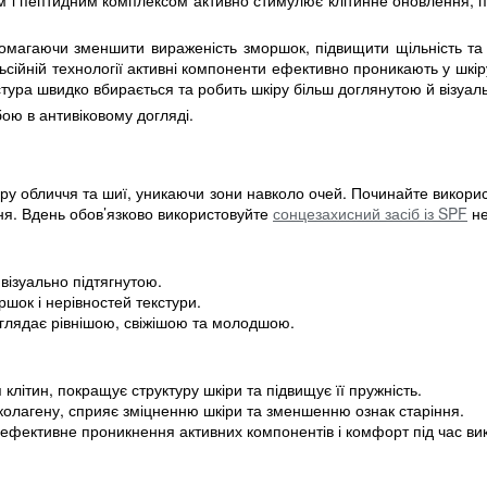
м і пептидним комплексом активно стимулює клітинне оновлення, по
омагаючи зменшити вираженість зморшок, підвищити щільність та е
ьсійній технології активні компоненти ефективно проникають у шкір
стура швидко вбирається та робить шкіру більш доглянутою й візуа
бою в антивіковому догляді.
ру обличчя та шиї, уникаючи зони навколо очей. Починайте викори
я. Вдень обов’язково використовуйте
сонцезахисний засіб із SPF
не
візуально підтягнутою.
шок і нерівностей текстури.
иглядає рівнішою, свіжішою та молодшою.
клітин, покращує структуру шкіри та підвищує її пружність.
колагену, сприяє зміцненню шкіри та зменшенню ознак старіння.
ефективне проникнення активних компонентів і комфорт під час ви