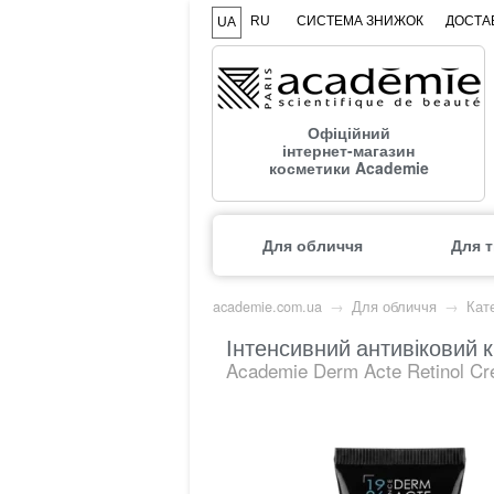
RU
СИСТЕМА ЗНИЖОК
ДОСТАВ
UA
Офіційний
інтернет-магазин
косметики Academie
Для обличчя
Для т
academie.com.ua
→
Для обличчя
→
Кате
Інтенсивний антивіковий к
Academie Derm Acte Retinol C