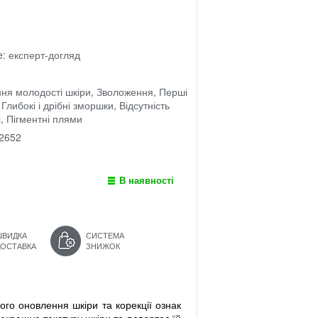
e: експерт-догляд
ня молодості шкіри
,
Зволоження
,
Перші
,
Глибокі і дрібні зморшки
,
Відсутність
і
,
Пігментні плями
2652
В наявності
ШВИДКА
СИСТЕМА
ДОСТАВКА
ЗНИЖОК
го оновлення шкіри та корекції ознак