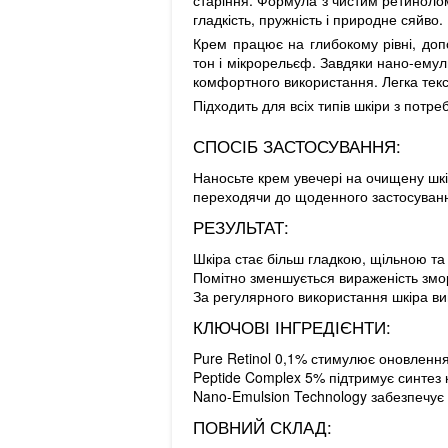
старіння. Формула з чистим ретиноло
гладкість, пружність і природне сяйво.
Крем працює на глибокому рівні, доп
тон і мікрорельєф. Завдяки нано-емул
комфортного використання. Легка тек
Підходить для всіх типів шкіри з потре
СПОСІБ ЗАСТОСУВАННЯ:
Наносьте крем увечері на очищену шкі
переходячи до щоденного застосуванн
РЕЗУЛЬТАТ:
Шкіра стає більш гладкою, щільною та 
Помітно зменшується вираженість змор
За регулярного використання шкіра в
КЛЮЧОВІ ІНГРЕДІЄНТИ:
Pure Retinol 0,1% стимулює оновлення 
Peptide Complex 5% підтримує синтез 
Nano-Emulsion Technology забезпечує 
ПОВНИЙ СКЛАД: