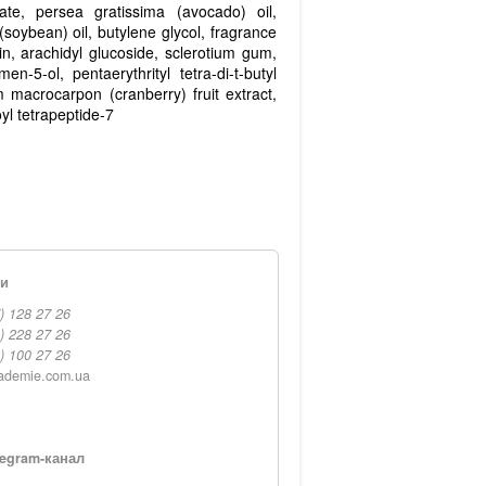
rate, persea gratissima (avocado) oil,
a (soybean) oil, butylene glycol, fragrance
in, arachidyl glucoside, sclerotium gum,
n-5-ol, pentaerythrityl tetra-di-t-butyl
 macrocarpon (cranberry) fruit extract,
yl tetrapeptide-7
ти
) 128 27 26
) 228 27 26
) 100 27 26
ademie.com.ua
egram-канал