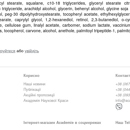
yl stearate, squalane, c10-18 triglycerides, glyceryl stearate cit
c triglyceride, arachidyl alcohol, glycerin, behenyl alcohol, glycine soj
l, peg-30 dipolyhydroxystearate, tocopheryl acetate, ethylhexylglycer
arate, caprylyl glycol, 1,2-hexanediol, retinol, 2,3-butanediol, o-cyme
 cellulose gum, linalyl acetate, carbomer, sodium lactate, vaccinium
 tocopherol, carvone, alcohol, anethole, palmitoyl tripeptide-1, palmito
труйтеся
або
увійдіть
Корисно
Контак
Наші новини
+38 (067
Публікації
+38 (044
Акційні пропозиції
+38 (093
Академія Наукової Краси
info@ac
Інтернет-магазин Academie в соцмережах
Наш Tel