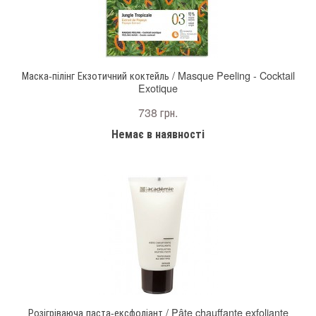
Маска-пілінг Екзотичний коктейль / Masque Peeling - Cocktail
Exotique
738 грн.
Немає в наявності
Розігріваюча паста-ексфоліант / Pâte chauffante exfoliante