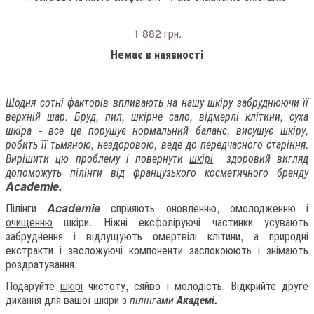
1 882 грн.
Немає в наявності
Щодня сотні факторів впливають на нашу шкіру забруднюючи її
верхній шар. Бруд, пил, шкірне сало, відмерлі клітини, суха
шкіра - все це порушує нормальний баланс, висушує шкіру,
робить її тьмяною, нездоровою, веде до передчасного старіння.
Вирішити цю проблему і повернути
шкірі
здоровий вигляд
допоможуть пілінги від французького косметичного бренду
Academie.
Пілінги
Academie
сприяють оновленню, омолодженню і
очищенню
шкіри. Ніжні ексфоліруючі частинки усувають
забруднення і відлущують омертвілі клітини, а природні
екстракти і зволожуючі компоненти заспокоюють і знімають
роздратування.
Подаруйте
шкірі
чистоту, сяйво і молодість. Відкрийте друге
дихання для вашої шкіри з
пілінгами
Академі.