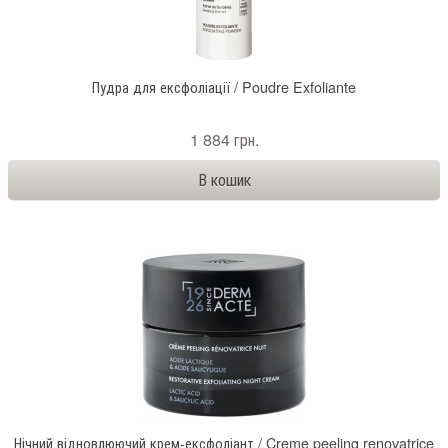
Пудра для ексфоліації / Poudre Exfoliante
1 884 грн.
Нічний відновлюючий крем-ексфоліант / Creme peeling renovatrice