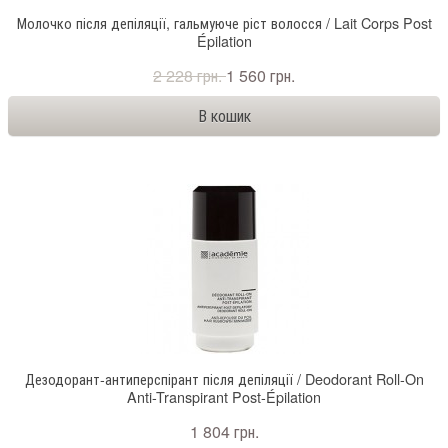
Молочко після депіляції, гальмуюче ріст волосся / Lait Corps Post
Épilation
2 228 грн.
1 560 грн.
Дезодорант-антиперспірант після депіляції / Deodorant Roll-On
Anti-Transpirant Post-Épilation
1 804 грн.