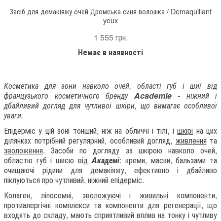
Засіб для демакіяжу очей Дромська синя волошка / Demaquillant
yeux
1 555 грн.
Немає в наявності
Косметика для зони навколо очей, області губ і шиї від
французького косметичного бренду
Academie
- ніжний і
дбайливий догляд для чутливої шкіри, що вимагає особливої
уваги.
Епідерміс у цій зоні тонший, ніж на обличчі і тілі, і
шкірі
на цих
ділянках потрібний регулярний, особливий догляд,
живлення
та
зволоження
. Засоби по догляду за шкірою навколо очей,
областю губ і шиєю від
Aкадемі
: креми, маски, бальзами та
очищаючі рідини для демакіяжу, ефективно і дбайливо
піклуються про чутливий, ніжний епідерміс.
Колаген, ліпосомні,
зволожуючі
і
живильні
компоненти,
протиалергічні комплекси та компоненти для регенерації, що
входять до складу, мають сприятливий вплив на тонку і чутливу