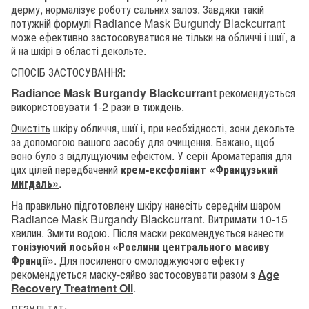
дерму, нормалізує роботу сальних залоз. Завдяки такій
потужній формулі Radiance Mask Burgundy Blackcurrant
може ефективно застосовуватися не тільки на обличчі і шиї, а
й на шкірі в області декольте.
СПОСІБ ЗАСТОСУВАННЯ:
Radiance Mask Burgandy Blackcurrant
рекомендується
використовувати 1-2 рази в тиждень.
Очистіть
шкіру обличчя, шиї і, при необхідності, зони декольте
за допомогою вашого засобу для очищення. Бажано, щоб
воно було з
відлущуючим
ефектом. У серії
Ароматерапія
для
цих цілей передбачений
крем-ексфоліант «Французький
мигдаль»
.
На правильно підготовлену шкіру нанесіть середнім шаром
Radiance Mask Burgandy Blackcurrant. Витримати 10-15
хвилин. Змити водою. Після маски рекомендується нанести
тонізуючий лосьйон «Рослини центрального масиву
Франції»
. Для посиленого омолоджуючого ефекту
рекомендується маску-сяйво застосовувати разом з
Age
Recovery Treatment Oil
.