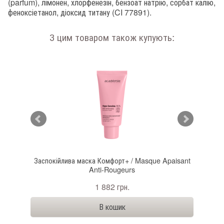
(parfum), лімонен, хлорфенезін, бензоат натрію, сорбат калію,
феноксіетанол, діоксид титану (CI 77891).
З цим товаром також купують:
Заспокійлива маска Комфорт+ / Masque Apaisant
Крем
Anti-Rougeurs
1 882 грн.