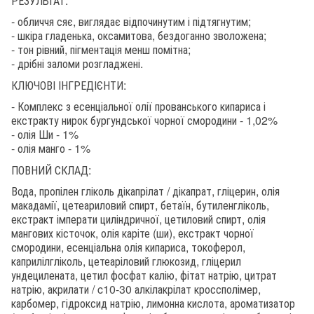
РЕЗУЛЬТАТ:
- обличчя сяє, виглядає відпочинутим і підтягнутим;
- шкіра гладенька, оксамитова, бездоганно зволожена;
- тон рівний, пігментація менш помітна;
- дрібні заломи розгладжені.
КЛЮЧОВІ ІНГРЕДІЄНТИ:
- Комплекс з есенціальної олії прованського кипариса і
екстракту нирок бургундської чорної смородини - 1,02%
- олія Ши - 1%
- олія манго - 1%
ПОВНИЙ СКЛАД:
Вода, пропілен гліколь дікапрілат / дікапрат, гліцерин, олія
макадамії, цетеариловий спирт, бетаїн, бутиленгліколь,
екстракт імперати циліндричної, цетиловий спирт, олія
мангових кісточок, олія каріте (ши), екстракт чорної
смородини, есенціальна олія кипариса, токоферол,
каприлілгліколь, цетеаріловий глюкозид, гліцерил
ундецилената, цетил фосфат калію, фітат натрію, цитрат
натрію, акрилати / c10-30 алкілакрілат кроссполімер,
карбомер, гідроксид натрію, лимонна кислота, ароматизатор