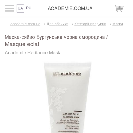
ACADEMIE.COM.UA
RU
UA
academie.com.ua
→
Для обличчя
→
Категорії продуктів
→
Маски
Маска-сяйво Бургунська чорна смородина /
Masque eclat
Academie Radiance Mask