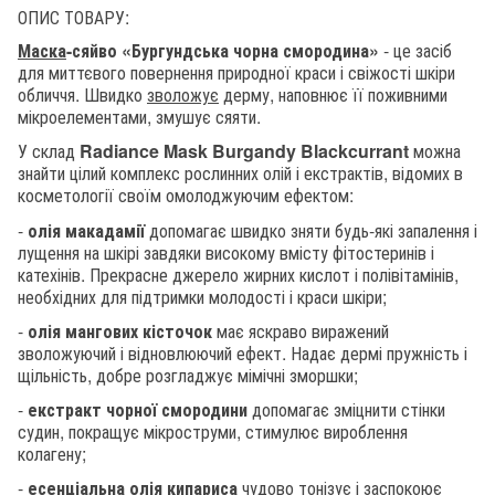
ОПИС ТОВАРУ:
Маска
-
сяйво «Бургундська чорна смородина»
- це засіб
для миттєвого повернення природної краси і свіжості шкіри
обличчя. Швидко
зволожує
дерму, наповнює її поживними
мікроелементами, змушує сяяти.
У склад
Radiance Mask Burgandy Blackcurrant
можна
знайти цілий комплекс рослинних олій і екстрактів, відомих в
косметології своїм омолоджуючим ефектом:
-
олія макадамії
допомагає швидко зняти будь-які запалення і
лущення на шкірі завдяки високому вмісту фітостеринів і
катехінів. Прекрасне джерело жирних кислот і полівітамінів,
необхідних для підтримки молодості і краси шкіри;
-
олія мангових кісточок
має яскраво виражений
зволожуючий і відновлюючий ефект. Надає дермі пружність і
щільність, добре розгладжує мімічні зморшки;
-
екстракт чорної смородини
допомагає зміцнити стінки
судин, покращує мікроструми, стимулює вироблення
колагену;
-
есенціальна олія кипариса
чудово тонізує і заспокоює