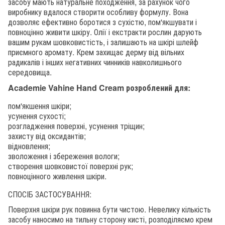
засобу мають натуральне походження, за рахунок чого
виробнику вдалося створити особливу формулу. Вона
дозволяє ефективно боротися з сухістю, пом'якшувати і
повноцінно живити шкіру. Олії і екстракти рослин дарують
вашим рукам шовковистість, і залишають на шкірі шлейф
приємного аромату. Крем захищає дерму від вільних
радикалів і інших негативних чинників навколишнього
середовища.
Academie Vahine Hand Cream розроблений для:
пом'якшення шкіри;
усунення сухості;
розгладження поверхні, усунення тріщин;
захисту від оксидантів;
відновлення;
зволоження і збереження вологи;
створення шовковистої поверхні рук;
повноцінного живлення шкіри.
СПОСІБ ЗАСТОСУВАННЯ:
Поверхня шкіри рук повинна бути чистою. Невелику кількість
засобу наносимо на тильну сторону кисті, розподіляємо крем