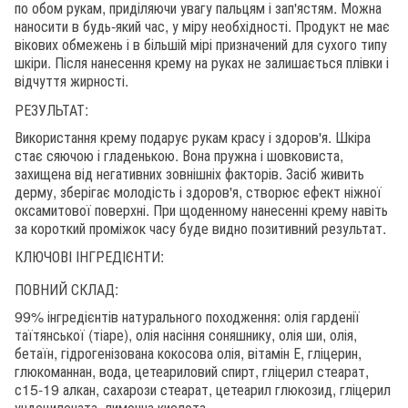
по обом рукам, приділяючи увагу пальцям і зап'ястям. Можна
наносити в будь-який час, у міру необхідності. Продукт не має
вікових обмежень і в більшій мірі призначений для сухого типу
шкіри. Після нанесення крему на руках не залишається плівки і
відчуття жирності.
РЕЗУЛЬТАТ:
Використання крему подарує рукам красу і здоров'я. Шкіра
стає сяючою і гладенькою. Вона пружна і шовковиста,
захищена від негативних зовнішніх факторів. Засіб живить
дерму, зберігає молодість і здоров'я, створює ефект ніжної
оксамитової поверхні. При щоденному нанесенні крему навіть
за короткий проміжок часу буде видно позитивний результат.
КЛЮЧОВІ ІНГРЕДІЄНТИ:
ПОВНИЙ СКЛАД:
99% інгредієнтів натурального походження: олія гарденії
таїтянської (тіаре), олія насіння соняшнику, олія ши, олія,
бетаїн, гідрогенізована кокосова олія, вітамін Е, гліцерин,
глюкоманнан, вода, цетеариловий спирт, гліцерил стеарат,
с15-19 алкан, сахарози стеарат, цетеарил глюкозид, гліцерил
ундецилената, лимонна кислота.