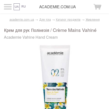
ACADEMIE.COM.UA
RU
UA
academie.com.ua
→
Для тіла
→
Каталог продуктів
→
Живлення
Крем для рук Полінезія / Crème Mains Vahiné
Academie Vahine Hand Cream