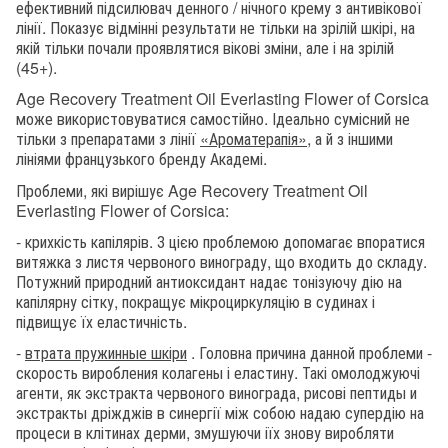
ефективний підсилювач денного / нічного крему з антивікової
лінії. Показує відмінні результати не тільки на зрілій шкірі, на
якій тільки почали проявлятися вікові зміни, але і на зрілій
(45+).
Age Recovery Treatment Oil Everlasting Flower of Corsica
може використовуватися самостійно. Ідеально сумісний не
тільки з препаратами з лінії
«Ароматерапія»
, а й з іншими
лініями французького бренду Академі.
Проблеми, які вирішує Age Recovery Treatment Oil
Everlasting Flower of Corsica:
- крихкість капілярів. З цією проблемою допомагає впоратися
витяжка з листя червоного винограду, що входить до складу.
Потужний природний антиоксидант надає тонізуючу дію на
капілярну сітку, покращує мікроциркуляцію в судинах і
підвищує їх еластичність.
-
втрата пружинные шкіри
. Головна причина данной проблеми -
скорость виробления колагены і еластину. Такі омолоджуючі
агенти, як экстракта червоного винограда, рисові пептиды и
экстракты дріжджів в синергії між собою надаю супердію на
процеси в клітинах дерми, змушуючи іїх знову виробляти