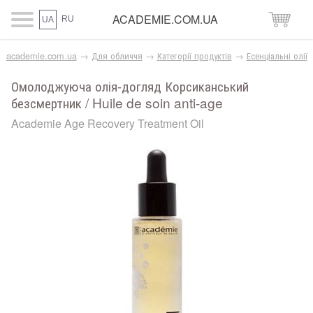
ACADEMIE.COM.UA
RU
UA
academie.com.ua
→
Для обличчя
→
Категорії продуктів
→
Есенціальні олії
Омолоджуюча олія-догляд Корсиканський
безсмертник / Huile de soin anti-age
Academie Age Recovery Treatment Oil