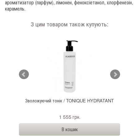
ароматизатор (парфум), лімонен, феноксіетанол, хлорфенезін,
карамель.
З цим товаром також купують:
-
Зволожуючий тонік / TONIQUE HYDRATANT
Живи
1 555 грн.