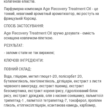
колагенові еліастів.
Парфумерна композиція Age Recovery Treatment Oil - це
тонкий, невагомий ароматный ароматизатор, які ростуть на
французькій Корсиці.
СПОСІБ ЗАСТОСУВАННЯ:
Age Recovery Treatment Oil зручно дозувати - ємність
оснащена ковпачком-піпеткою.
РЕЗУЛЬТАТ:
- заломи стали не так виражені;
КЛЮЧОВІ ІНГРЕДІЄНТИ:
ПОВНИЙ СКЛАД:
Вода, гліцерин, метил глюцет-20, полісорбат 20,
бутиленгліколь, пентіленгліколь, дігліцерін, екстракт з листя
червоного винограду, екстракт пшениці, екстракт
безсмертника, екстракт кореня ірису, гідролізований білок
рису, екстракт дріжджів, олія з насіння соняшнику, пальмітоїл
трипептид-1 , палмітоїл тетрапептид-7, токоферол, пропілен
гліколь, етілгексілгліцерін, ксантанова камедь, карбомер,