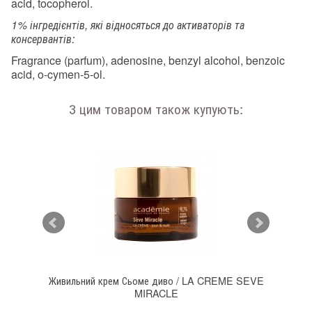
acid, tocopherol.
1% інгредієнтів, які відносяться до активаторів та
консервантів:
Fragrance (parfum), adenosine, benzyl alcohol, benzoic
acid, o-cymen-5-ol.
З цим товаром також купують:
O-
Живильний крем Сьоме диво / LA CREME SEVE
Зв
MIRACLE