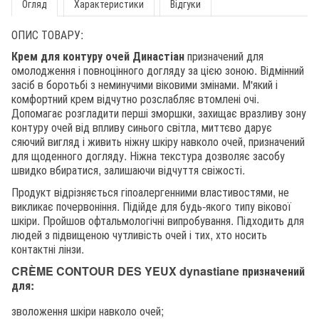
Огляд
Характеристики
Відгуки
ОПИС ТОВАРУ:
Крем для контуру очей Династіан
призначений для
омолодження і повноцінного догляду за цією зоною. Відмінний
засіб в боротьбі з неминучими віковими змінами. М'який і
комфортний крем відчутно розслабляє втомлені очі.
Допомагає розгладити перші зморшки, захищає вразливу зону
контуру очей від впливу синього світла, миттєво дарує
сяючий вигляд і живить ніжну шкіру навколо очей, призначений
для щоденного догляду. Ніжна текстура дозволяє засобу
швидко вбиратися, залишаючи відчуття свіжості.
Продукт відрізняється гіпоалергенними властивостями, не
викликає почервоніння. Підійде для будь-якого типу вікової
шкіри. Пройшов офтальмологічні випробування. Підходить для
людей з підвищеною чутливість очей і тих, хто носить
контактні лінзи.
CRÈME CONTOUR DES YEUX dynastiane призначений
для:
зволоження шкіри навколо очей;