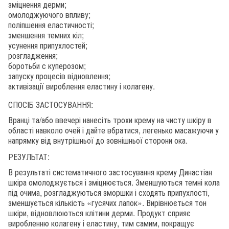
зміцнення дерми;
омолоджуючого впливу;
поліпшення еластичності;
зменшення темних кіл;
усунення припухлостей;
розгладження;
боротьби с куперозом;
запуску процесів відновлення;
активізації вироблення еластину і колагену.
СПОСІБ ЗАСТОСУВАННЯ:
Вранці та/або ввечері нанесіть трохи крему на чисту шкіру в
області навколо очей і дайте вбратися, легенько масажуючи у
напрямку від внутрішньої до зовнішньої сторони ока.
РЕЗУЛЬТАТ:
В результаті систематичного застосування крему Династіан
шкіра омолоджується і зміцнюється. Зменшуються темні кола
під очима, розгладжуються зморшки і сходять припухлості,
зменшується кількість «гусячих лапок». Вирівнюється тон
шкіри, відновлюються клітини дерми. Продукт сприяє
виробленню колагену і еластину, тим самим, покращує