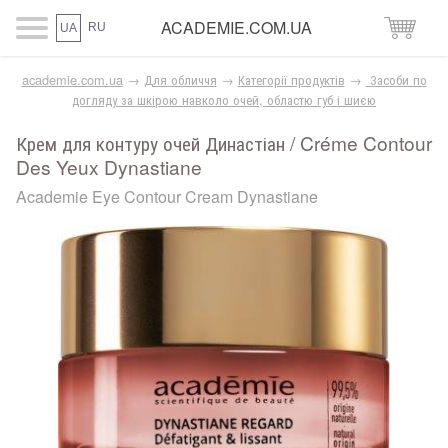
ACADEMIE.COM.UA
RU
UA
academie.com.ua
→
Для обличчя
→
Категорії продуктів
→
Засоби по
догляду за шкірою навколо очей, областю губ і шиєю
Крем для контуру очей Династіан / Créme Contour
Des Yeux Dynastiane
Academie Eye Contour Cream Dynastiane