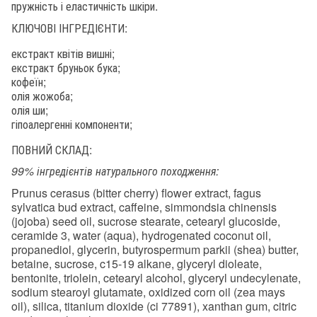
пружність і еластичність шкіри.
КЛЮЧОВІ ІНГРЕДІЄНТИ:
екстракт квітів вишні;
екстракт бруньок бука;
кофеїн;
олія жожоба;
олія ши;
гіпоалергенні компоненти;
ПОВНИЙ СКЛАД:
99% інгредієнтів натурального походження:
Prunus cerasus (bitter cherry) flower extract, fagus
sylvatica bud extract, caffeine, simmondsia chinensis
(jojoba) seed oil, sucrose stearate, cetearyl glucoside,
ceramide 3, water (aqua), hydrogenated coconut oil,
propanediol, glycerin, butyrospermum parkii (shea) butter,
betaine, sucrose, c15-19 alkane, glyceryl dioleate,
bentonite, triolein, cetearyl alcohol, glyceryl undecylenate,
sodium stearoyl glutamate, oxidized corn oil (zea mays
oil), silica, titanium dioxide (ci 77891), xanthan gum, citric