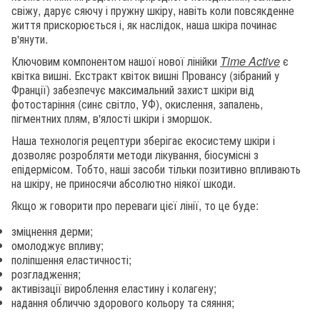
свіжу, дарує сяючу і пружну шкіру, навіть коли повсякденне
життя прискорюється і, як наслідок, наша шкіра починає
в'янути.
Ключовим компонентом нашої нової лінійки
Time Active
є
квітка вишні. Екстракт квіток вишні Провансу (зібраний у
Франції) забезпечує максимальний захист шкіри від
фотостаріння (синє світло, УФ), окислення, запалень,
пігментних плям, в'ялості шкіри і зморшок.
Наша технологія рецептури зберігає екосистему шкіри і
дозволяє розробляти методи лікування, біосумісні з
епідермісом. Тобто, наші засоби тільки позитивно впливають
на шкіру, не приносячи абсолютно ніякої шкоди.
Якщо ж говорити про переваги цієї лінії, то це буде:
зміцнення дерми;
омолоджує впливу;
поліпшення еластичності;
розгладження;
активізації вироблення еластину і колагену;
надання обличчю здорового кольору та сяяння;