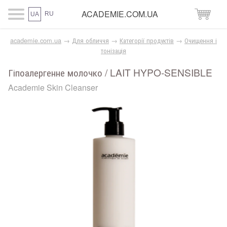
ACADEMIE.COM.UA
RU
UA
academie.com.ua
→
Для обличчя
→
Категорії продуктів
→
Очищення і
тонізація
Гіпоалергенне молочко / LAIT HYPO-SENSIBLE
Academie Skin Cleanser