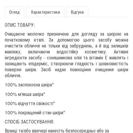
Огляд
Характеристики
Відгуки
ОПИС ТОВАРУ:
Очищаюче молочко призначене для догляду за шкірою на
початковому етапі. За допомогою цього засобу можна
очистити обличчя не тільки від забруднень, а й від залишків
макіяжу, включаючи водостійку косметику. Активні
інгредієнти засобу - соняшникова олія та вітамін Е живлять і
захищають епідерміс, створюючи гладкість і шовковистість
поверхні шкіри. Засіб надає повноцінне очищення шкіри
обличчя.
100% заспокоєна шкіра*
100% м'якша шкіра*
100% відчуття свіжості*
100% покращений стан шкіри*
СПОСІБ ЗАСТОСУВАННЯ:
Вранці та/або ввечері нанесіть безпосередньо або за