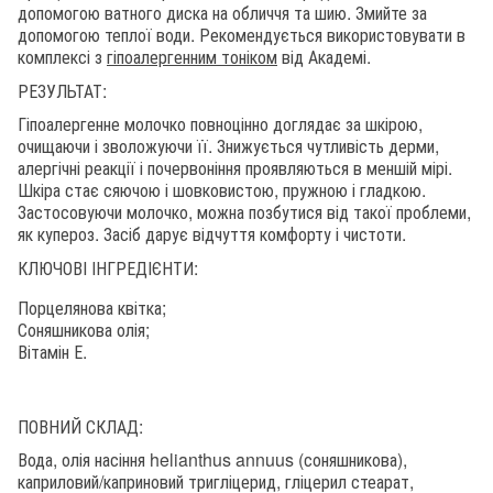
допомогою ватного диска на обличчя та шию. Змийте за
допомогою теплої води. Рекомендується використовувати в
комплексі з
гіпоалергенним тоніком
від Академі.
РЕЗУЛЬТАТ:
Гіпоалергенне молочко повноцінно доглядає за шкірою,
очищаючи і зволожуючи її. Знижується чутливість дерми,
алергічні реакції і почервоніння проявляються в меншій мірі.
Шкіра стає сяючою і шовковистою, пружною і гладкою.
Застосовуючи молочко, можна позбутися від такої проблеми,
як купероз. Засіб дарує відчуття комфорту і чистоти.
КЛЮЧОВІ ІНГРЕДІЄНТИ:
Порцелянова квітка;
Соняшникова олія;
Вітамін Е.
ПОВНИЙ СКЛАД:
Вода, олія насіння helianthus annuus (соняшникова),
каприловий/каприновий тригліцерид, гліцерил стеарат,