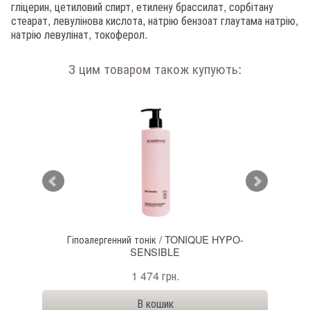
гліцерин, цетиловий спирт, етилену брассилат, сорбітану
стеарат, левулінова кислота, натрію бензоат глаутама натрію,
натрію левулінат, токоферол.
З цим товаром також купують:
somes
Гіпоалергенний тонік / TONIQUE HYPO-
Зв
SENSIBLE
1 474 грн.