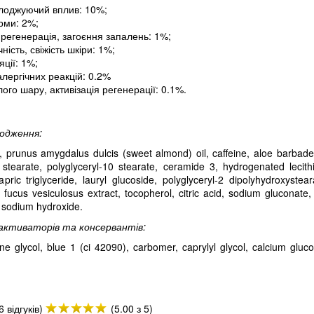
лоджуючий вплив: 10%;
рми: 2%;
 регенерація, загоєння запалень: 1%;
ність, свіжість шкіри: 1%;
яції: 1%;
 алергічних реакцій: 0.2%
ого шару, активізація регенерації: 0.1%.
ходження:
, prunus amygdalus dulcis (sweet almond) oil, caffeine, aloe barbadens
stearate, polyglyceryl-10 stearate, ceramide 3, hydrogenated lecithi
/capric triglyceride, lauryl glucoside, polyglyceryl-2 dipolyhydroxyste
fucus vesiculosus extract, tocopherol, citric acid, sodium gluconate, 
d, sodium hydroxide.
о активаторів та консервантів:
e glycol, blue 1 (ci 42090), carbomer, caprylyl glycol, calcium gluc
 відгуків)
(5.00 з 5)