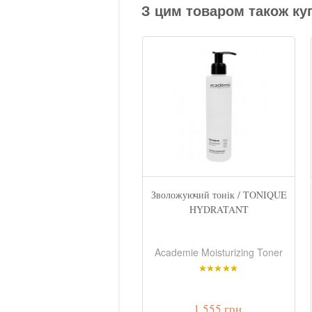
З цим товаром також ку
посомальний енергетичний
Зволожуючий тонік / TONIQUE
бустер /...
HYDRATANT
Academie Time Active
Academie Moisturizing Toner
iposomes Energy Booster
2 865 грн.
1 555 грн.