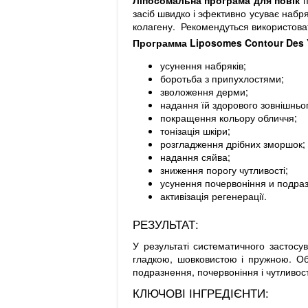
Ліпосомальна програма для повік
п
засіб швидко і эфективно усуває набря
колагену. Рекомендуться використоват
Программа Liposomes Contour
Des 
усунення набряків;
боротьба з припухлостями;
зволоження дерми;
надання їй здорового зовнішньог
покращення кольору обличчя;
тонізація шкіри;
розгладження дрібних зморшок;
надання сяйва;
зниження порогу чутливості;
усунення почервоніння и подра
активізація регенерації.
РЕЗУЛЬТАТ:
У результаті систематичного застос
гладкою, шовковистою і пружною. Об
подразнення, почервоніння і чутливост
КЛЮЧОВІ ІНГРЕДІЄНТИ: