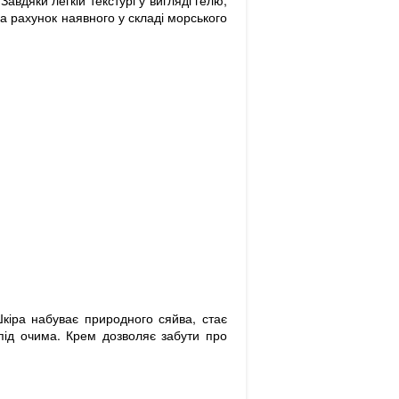
 Завдяки легкій текстурі у вигляді гелю,
за рахунок наявного у складі морського
кіра набуває природного сяйва, стає
під очима. Крем дозволяє забути про