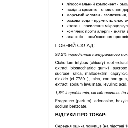
ліпосомальний компонент - омо
похідна кремнію - оновлення де
морський колаген - зволоження,
рожева вода - пружність, еластич
хітозан - посилення мікроциркул
комплекс проти алергії - зняття
алантоїн – пом'якшення ороговіл
ПОВНИЙ СКЛАД:
98,2%
інгредієнтів натурального по
Cichorium intybus (chicory) root extract
extract, biosaccharide gum-1, sucrose 
sucrose, silica, maltodextrin, caprylic
dioxide (ci 77891), mica, xanthan gum, 
extract, sodium levulinate, levulinic aci
1,8%
і
нгредієнтів, які відносяться д
Fragrance (parfum), adenosine, hexylen
sodium benzoate.
ВІДГУКИ ПРО ТОВАР:
Середня оцінка покупців (на підставі 16