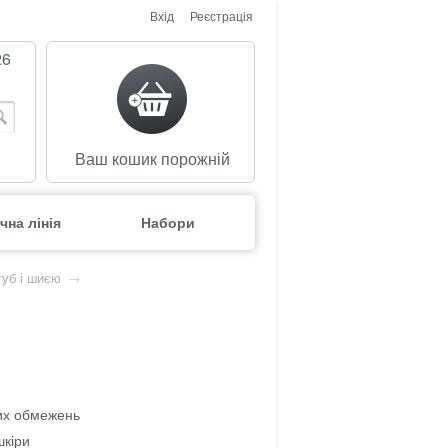
Вхід
Реєстрація
26
Ваш кошик порожній
чна лінія
Набори
губ і шиєю
→
вих обмежень
шкіри