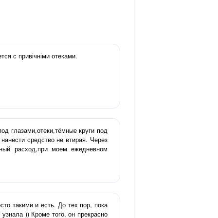
тся с привічніми отеками.
од глазами,отеки,тёмные круги под
нанести средство не втирая. Через
мный расход,при моем ежедневном
то такими и есть. До тех пор, пока
 узнала )) Кроме того, он прекрасно