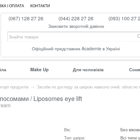
КА І ОПЛАТА
КОНТАКТИ
(067) 128 27 26
(044) 228 27 26
(093) 100 27 
Замовити зворотній дзвінок
Офіційний представник Academie в Україні
іла
Make Up
Для чоловіків
Соня
горії продуктів
→
Засоби по догляду за шкірою навколо очей, областю 
іпосомами / Liposomes eye lift
Cream
Вік:
Без віко
Тип шкіри:
Всі типи 