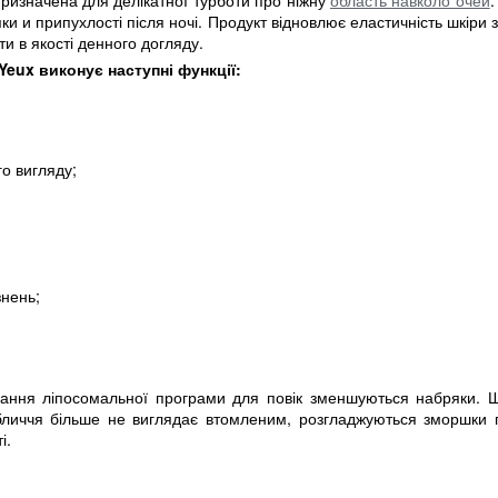
ризначена для делікатної турботи про ніжну
область навколо очей
.
ки и припухлості після ночі. Продукт відновлює еластичність шкіри 
и в якості денного догляду.
Yeux
виконує наступні функції:
о вигляду;
знень;
ування ліпосомальної програми для повік зменшуються набряки. Ш
личчя більше не виглядає втомленим, розгладжуються зморшки 
і.