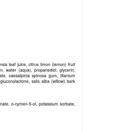
is leaf juice, citrus limon (lemon) fruit
n, water (aqua), propanediol, glycerin,
arate, caesalpinia spinosa gum, titanium
gluconolactone, salix alba (willow) bark
onate, o-cymen-5-ol, potassium sorbate,