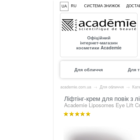
RU
СИСТЕМА ЗНИЖОК
ДОСТАВ
UA
Офіційний
інтернет-магазин
косметики Academie
Для обличчя
Для т
academie.com.ua
→
Для обличчя
→
Кате
Ліфтінг-крем для повік з л
Academie Liposomes Eye Lift 