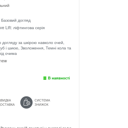
льний
 Базовий догляд
ve Lift: ліфтингова серія
о догляду за шкірою навколо очей,
губ і шиєю
,
Зволоження
,
Темні кола та
під очима
-new
В наявності
ШВИДКА
СИСТЕМА
ДОСТАВКА
ЗНИЖОК