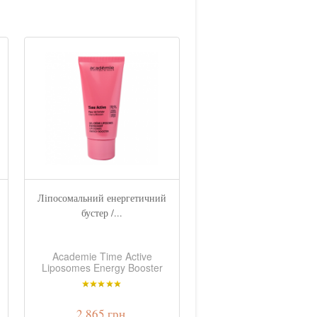
Ліпосомальний енергетичний
Зволожуючий тонік / TO
бустер /...
HYDRATANT
Academie Time Active
Academie Moisturizing 
Liposomes Energy Booster
2 865 грн.
1 555 грн.