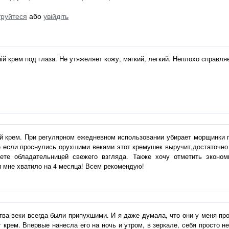
труйтеся
або
увійдіть
ій крем под глаза. Не утяжеляет кожу, мягкий, легкий. Неплохо справляе
 крем. При регулярном ежедневном использовании убирает морщинки п
 если проснулись орухшими веками этот кремушек выручит,достаточно 
ете обладательницей свежего взгляда. Также хочу отметить эконо
 мне хватило на 4 месяца! Всем рекомендую!
тва веки всегда были припухшими. И я даже думала, что они у меня прос
т крем. Впервые нанесла его на ночь и утром, в зеркале, себя просто не