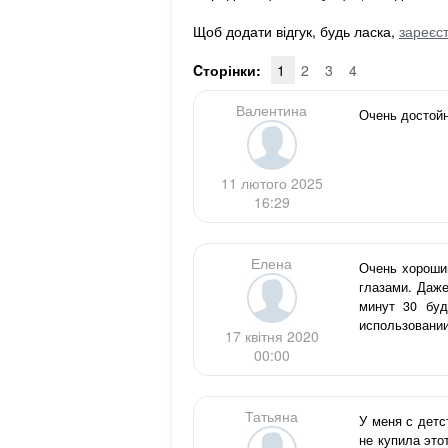
Щоб додати відгук, будь ласка,
зареєс
Cторінки:
1
2
3
4
Валентина
Очень достойн
11 лютого 2025
16:29
Елена
Очень хороший
глазами. Даже
минут 30 буд
использовании
17 квітня 2020
00:00
Татьяна
У меня с детс
не купила это