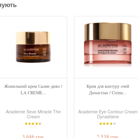
пують
Живильний крем Сьоме диво /
Крем для контуру очей
LA CREME...
Династіан / Créme...
Academie Seve Miracle The
Academie Eye Contour Cream
Cream
Dynastiane
3 686 грн.
2 538 грн.