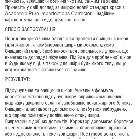
зникають, залишаючи обличчя чистим, свіжим та ясним.
Принесіть у свій догляд за шкірою новий стандарт краси з
Academie Pure Imperfections Corrector – надійним
партнером на шляху до ідеальної шкіри.
СПОСІБ ЗАСТОСУВАННЯ:
Перед використанням олівця слід провести очищення шкіри
(для жирної та комбінованої шкіри ми рекомендуємо
Очищаючий гель
). Засіб наноситься локально, на ділянки, що
вимагають догляду і лікування. Підійде для проблемної шкіри
в будь-якому віці, а також для шкіри будь-якого типу, якщо
недосконалості з'являються епізодично.
РЕЗУЛЬТАТ:
Підсушування та очищення шкіри: Унікальна формула
коректора активно підсушує шкіру, сприяючи зменшенню
надлишку шкірного сала та запобіганню появі жирного блиску.
Очищаючі властивості допомагають позбутися забруднень,
що сприяє помітному поліпшенню стану шкіри.
Виправлення дрібних дефектів: Коректор допомагає боротися
з невеликими дефектами, такими як почервоніння, прищики
або недосконалість текстури шкіри. Поступово вони стають