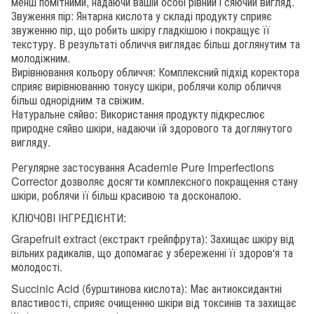
менш помітними, надаючи вашій особі рівний і сяючий вигляд.
Звуження пір: Янтарна кислота у складі продукту сприяє
звуженню пір, що робить шкіру гладкішою і покращує її
текстуру. В результаті обличчя виглядає більш доглянутим та
молодіжним.
Вирівнювання кольору обличчя: Комплексний підхід коректора
сприяє вирівнюванню тонусу шкіри, роблячи колір обличчя
більш однорідним та свіжим.
Натуральне сяйво: Використання продукту підкреслює
природне сяйво шкіри, надаючи їй здорового та доглянутого
вигляду.
Регулярне застосування Academie Pure Imperfections
Corrector дозволяє досягти комплексного покращення стану
шкіри, роблячи її більш красивою та досконалою.
КЛЮЧОВІ ІНГРЕДІЄНТИ:
Grapefruit extract (екстракт грейпфрута): Захищає шкіру від
вільних радикалів, що допомагає у збереженні її здоров'я та
молодості.
Succinic Acid (бурштинова кислота): Має антиоксидантні
властивості, сприяє очищенню шкіри від токсинів та захищає