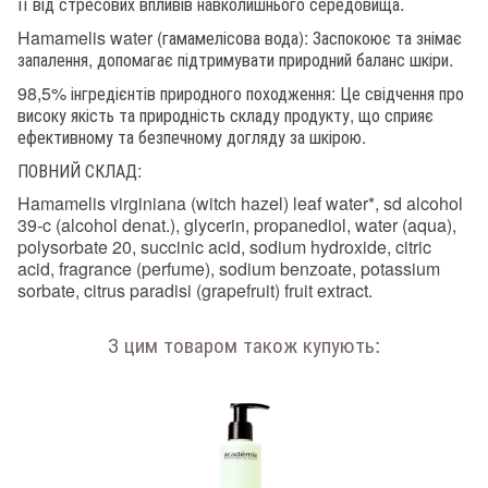
її від стресових впливів навколишнього середовища.
Hamamelis water (гамамелісова вода): Заспокоює та знімає
запалення, допомагає підтримувати природний баланс шкіри.
98,5% інгредієнтів природного походження: Це свідчення про
високу якість та природність складу продукту, що сприяє
ефективному та безпечному догляду за шкірою.
ПОВНИЙ СКЛАД:
Hamamelis virginiana (witch hazel) leaf water*, sd alcohol
39-c (alcohol denat.), glycerin, propanediol, water (aqua),
polysorbate 20, succinic acid, sodium hydroxide, citric
acid, fragrance (perfume), sodium benzoate, potassium
sorbate, citrus paradisi (grapefruit) fruit extract.
З цим товаром також купують: