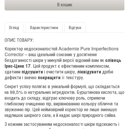
Огляд
Характеристики
Відгуки
ОПИС ТОВАРУ:
Коректор недосконалостей Academie Pure Imperfections
Corrector – ваш ідеальний союзник у досягненні
бездоганності шкіри у минулій версії відомий вам як
олівець
Ірис-Цинк 17
. Цей продукт є ефективним комплексом,
здатним
підсушити
і очистити шкіру,
ліквідувати
дрібні
дефекти і значно
покращити
її текстуру.
Секрет успіху полягає в унікальній формулі, що складається
на 98,5% із натуральних інгредієнтів. Бурштинова кислота, що
входить до складу, відіграє ключову роль, сприяючи
глибокому очищенню пір, вирівнюванню кольору обличчя та
звуженню пір. Цей неймовірний коректор не лише зменшує
надлишок шкірного сала, а й надає шкірі природного сяйва.
З кожним застосуванням недосконалості шкіри підсихають і