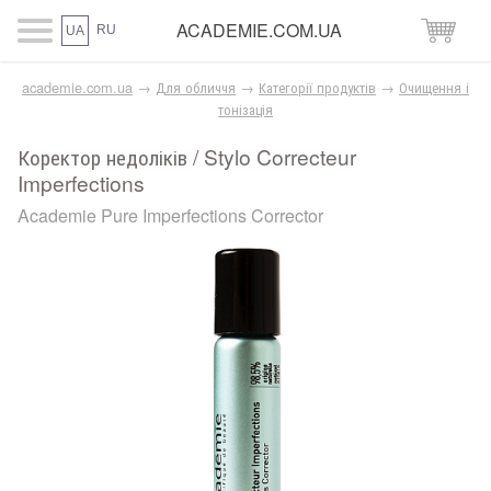
ACADEMIE.COM.UA
RU
UA
academie.com.ua
→
Для обличчя
→
Категорії продуктів
→
Очищення і
тонізація
Коректор недоліків / Stylo Correcteur
Imperfections
Academie Pure Imperfections Corrector