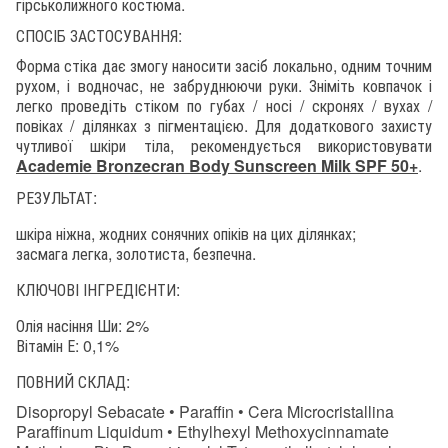
гірськолижного костюма.
СПОСІБ ЗАСТОСУВАННЯ:
Форма стіка дає змогу наносити засіб локально, одним точним
рухом, і водночас, не забруднюючи руки. Зніміть ковпачок і
легко проведіть стіком по губах / носі / скронях / вухах /
повіках / ділянках з пігментацією. Для додаткового захисту
чутливої шкіри тіла, рекомендується використовувати
Academie Bronzecran Body Sunscreen Milk SPF 50+
.
РЕЗУЛЬТАТ:
шкіра ніжна, жодних сонячних опіків на цих ділянках;
засмага легка, золотиста, безпечна.
КЛЮЧОВІ ІНГРЕДІЄНТИ:
Олія насіння Ши: 2%
Вітамін Е: 0,1%
ПОВНИЙ СКЛАД:
Disopropyl Sebacate • Paraffin • Cera Microcristallina
Paraffinum Liquidum • Ethylhexyl Methoxycinnamate