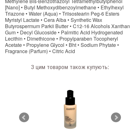
Methylene Bis-Benzotriazolyl Tetramethylbutylphenol
[Nano] • Butyl Methoxydibenzoylmethane • Ethylhexyl
Triazone • Water (Aqua) • Triisostearin Peg-6 Esters
Myristyl Lactate • Cera Alba • Synthetic Wax
Butyrospermum Parkii Butter • C12-16 Alcohols Xanthan
Gum • Decyl Glucoside • Palmitic Acid Hydrogenated
Lecithin • Dimethicone • Propylparaben Tocopheryl
Acetate • Propylene Glycol • Bht • Sodium Phytate •
Fragrance (Parfum) • Citric Acid
З цим товаром також купують: