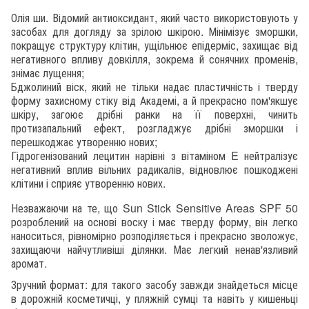
Олія ши. Відомий антиоксидант, який часто використовують у
засобах для догляду за зрілою шкірою. Мінімізує зморшки,
покращує структуру клітин, ущільнює епідерміс, захищає від
негативного впливу довкілля, зокрема й сонячних променів,
знімає лущення;
Бджолиний віск, який не тільки надає пластичність і тверду
форму захисному стіку від Академі, а й прекрасно пом'якшує
шкіру, загоює дрібні ранки на її поверхні, чинить
протизапальний ефект, розгладжує дрібні зморшки і
перешкоджає утворенню нових;
Гідрогенізований лецитин нарівні з вітаміном E нейтралізує
негативний вплив вільних радикалів, відновлює пошкоджені
клітини і сприяє утворенню нових.
Незважаючи на те, що Sun Stick Sensitive Areas SPF 50
розроблений на основі воску і має тверду форму, він легко
наноситься, рівномірно розподіляється і прекрасно зволожує,
захищаючи найчутливіші ділянки. Має легкий ненав'язливий
аромат.
Зручний формат: для такого засобу завжди знайдеться місце
в дорожній косметичці, у пляжній сумці та навіть у кишеньці