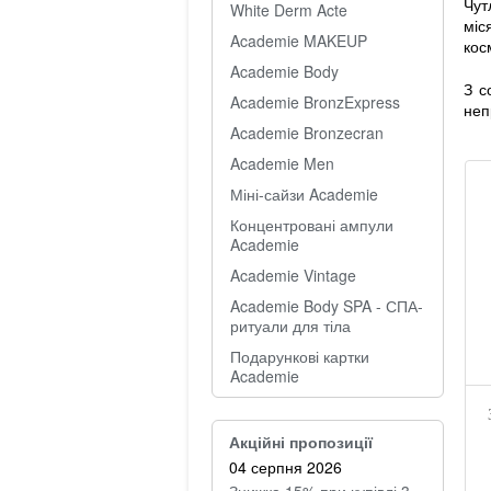
Чут
White Derm Acte
міс
Academie MAKEUP
кос
Academie Body
З с
Academie BronzExpress
неп
Academie Bronzecran
Academie Men
Міні-сайзи Academie
Концентровані ампули
Academie
Academie Vintage
Academie Body SPA - СПА-
ритуали для тіла
Подарункові картки
Academie
Акційні пропозиції
04 серпня 2026