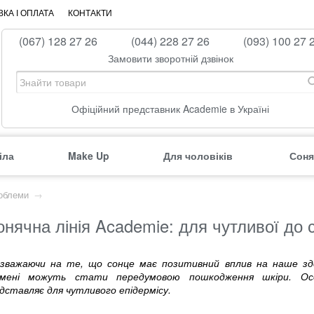
КА І ОПЛАТА
КОНТАКТИ
(067) 128 27 26
(044) 228 27 26
(093) 100 27 
Замовити зворотній дзвінок
Офіційний представник Academie в Україні
іла
Make Up
Для чоловіків
Соня
облеми
→
нячна лінія Academie: для чутливої ​​до
зважаючи на те, що сонце має позитивний вплив на наше здор
омені можуть стати передумовою пошкодження шкіри. Осо
дставляє для чутливого епідермісу.