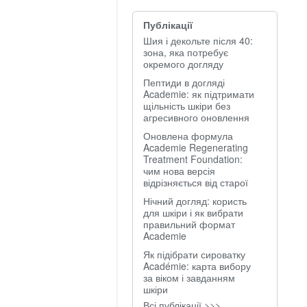
Публікації
Шия і декольте після 40:
зона, яка потребує
окремого догляду
Пептиди в догляді
Academie: як підтримати
щільність шкіри без
агресивного оновлення
Оновлена формула
Academie Regenerating
Treatment Foundation:
чим нова версія
відрізняється від старої
Нічний догляд: користь
для шкіри і як вибрати
правильний формат
Academie
Як підібрати сироватку
Académie: карта вибору
за віком і завданням
шкіри
Всі публікації >>>