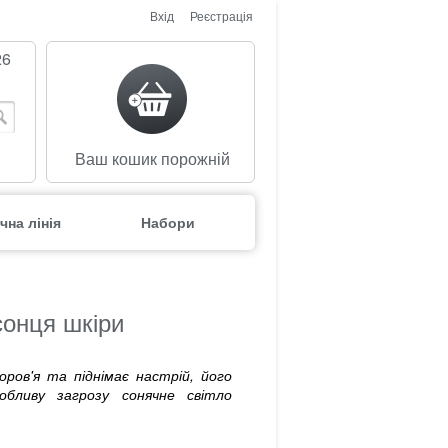
Вхід
Реєстрація
26
Ваш кошик порожній
чна лінія
Набори
 сонця шкіри
ов'я та піднімає настрій, його
бливу загрозу сонячне світло