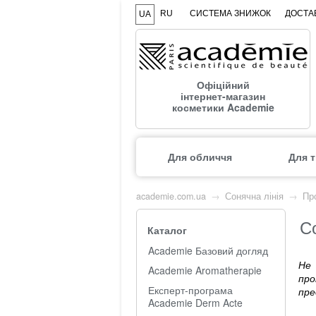
RU
СИСТЕМА ЗНИЖОК
ДОСТАВ
UA
Офіційний
інтернет-магазин
косметики Academie
Для обличчя
Для т
academie.com.ua
→
Сонячна лінія
→
Пр
Со
Каталог
Academie Базовий догляд
Не 
Academie Aromatherapie
пр
Експерт-програма
пре
Academie Derm Acte