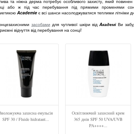
лива та ніжна дерма потребує особливого захисту, який повинен 
яці або ж під час перебування під прямими променями сон
метикою
Academie
є всі шанси насолоджуватися теплими літніми д
онцезахисними
засобами
для чутливої шкіри від
Aкадемі
Ви забу
риємні відчуття від перебування на сонці!
Зволожуюча захисна емульсія
Освітлюючий захисний крем
SPF 30 / Fluide hidratant...
365 днів SPF 50 UVA/UVB
PA++++...