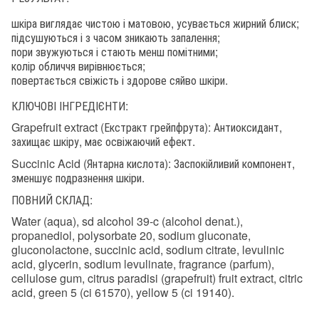
шкіра виглядає чистою і матовою, усувається жирний блиск;
підсушуються і з часом зникають запалення;
пори звужуються і стають менш помітними;
колір обличчя вирівнюється;
повертається свіжість і здорове сяйво шкіри.
КЛЮЧОВІ ІНГРЕДІЄНТИ:
Grapefruit extract (Екстракт грейпфрута): Антиоксидант,
захищає шкіру, має освіжаючий ефект.
Succinic Acid (Янтарна кислота): Заспокійливий компонент,
зменшує подразнення шкіри.
ПОВНИЙ СКЛАД:
Water (aqua), sd alcohol 39-c (alcohol denat.),
propanediol, polysorbate 20, sodium gluconate,
gluconolactone, succinic acid, sodium citrate, levulinic
acid, glycerin, sodium levulinate, fragrance (parfum),
cellulose gum, citrus paradisi (grapefruit) fruit extract, citric
acid, green 5 (ci 61570), yellow 5 (ci 19140).