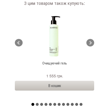
З цим товаром також купують:
й з
Очищуючий гель
З
ntensif
1 555 грн.