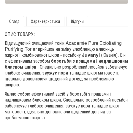
Огляд
Характеристики
Відгуки
ОПИС ТОВАРУ:
Відлущуючий очищаючий тонік Academie Pure Exfoliating
Purifying Toner прийшов на зміну улюбленцю власниць
жирної і комбінованої шкіри - лосьйону
Juvanyl
(Юваніл). Він
є ефективним засобом
боротьби з прищами і надлишковим
блиском шкіри
. Спеціально розроблений лосьйон забезпечує
глибоке очищення,
звужує пори
та надає шкірі матовості,
ідеально доповнюючи щоденний догляд за проблемною
шкірою.
Являє собою ефективний засіб у боротьбі з прищами і
надлишковим блиском шкіри. Спеціально розроблений лосьйон
забезпечує глибоке очищення, звужує пори та надає шкірі
матовості, ідеально доповнюючи щоденний догляд за
проблемною шкірою.