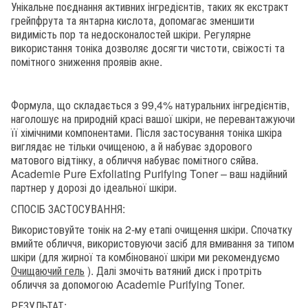
Унікальне поєднання активних інгредієнтів, таких як екстракт
грейпфрута та янтарна кислота, допомагає зменшити
видимість пор та недосконалостей шкіри. Регулярне
використання тоніка дозволяє досягти чистоти, свіжості та
помітного зниження проявів акне.
Формула, що складається з 99,4% натуральних інгредієнтів,
наголошує на природній красі вашої шкіри, не перевантажуючи
її хімічними компонентами. Після застосування тоніка шкіра
виглядає не тільки очищеною, а й набуває здорового
матового відтінку, а обличчя набуває помітного сяйва.
Academie Pure Exfoliating Purifying Toner – ваш надійний
партнер у дорозі до ідеальної шкіри.
СПОСІБ ЗАСТОСУВАННЯ:
Використовуйте тонік на 2-му етапі очищення шкіри. Спочатку
вмийте обличчя, використовуючи засіб для вмивання за типом
шкіри (для жирної та комбінованої шкіри ми рекомендуємо
Очищаючий гель
). Далі змочіть ватяний диск і протріть
обличчя за допомогою Academie Purifying Toner.
РЕЗУЛЬТАТ: