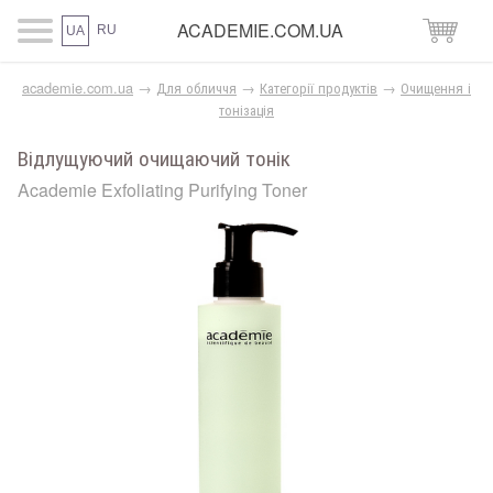
ACADEMIE.COM.UA
RU
UA
academie.com.ua
→
Для обличчя
→
Категорії продуктів
→
Очищення і
тонізація
Відлущуючий очищаючий тонік
Academie Exfoliating Purifying Toner