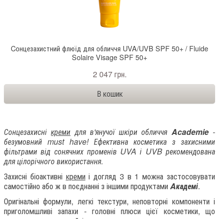
Cонцезахистний флюїд для обличчя UVA/UVB SPF 50+ / Fluide
Solaire Visage SPF 50+
2 047 грн.
Сонцезахисні
креми
для в'янучої шкіри обличчя
Academie
-
безумовний must have! Ефективна косметика з захисними
фільтрами від сонячних променів UVA і UVB рекомендована
для цілорічного використання.
Захисні біоактивні
креми
і догляд 3 в 1 можна застосовувати
самостійно або ж в поєднанні з іншими продуктами
Aкадемі
.
Оригінальні формули, легкі текстури, неповторні компоненти і
приголомшливі запахи - головні плюси цієї косметики, що