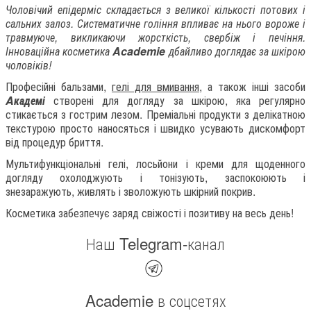
Чоловічий епідерміс складається з великої кількості потових і
сальних залоз. Систематичне гоління впливає на нього вороже і
травмуюче, викликаючи жорсткість, свербіж і печіння.
Інноваційна косметика
Academie
дбайливо доглядає за шкірою
чоловіків!
Професійні бальзами,
гелі для вмивання
, а також інші засоби
Aкадемі
створені для догляду за шкірою, яка регулярно
стикається з гострим лезом. Преміальні продукти з делікатною
текстурою просто наносяться і швидко усувають дискомфорт
від процедур бриття.
Мультифункціональні гелі, лосьйони і креми для щоденного
догляду охолоджують і тонізують, заспокоюють і
знезаражують, живлять і зволожують шкірний покрив.
Косметика забезпечує заряд свіжості і позитиву на весь день!
Наш Telegram-канал
Academie в соцсетях