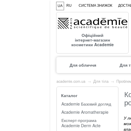
RU
СИСТЕМА ЗНИЖОК
ДОСТАВ
UA
Офіційний
інтернет-магазин
косметики Academie
Для обличчя
Для т
academie.com.ua
→
Для тіла
→
Пробле
К
Каталог
р
Academie Базовий догляд
Academie Aromatherapie
У л
Експерт-програма
мож
Academie Derm Acte
вла