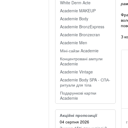
White Derm Acte
рам
Academie MAKEUP
Фра
Academie Body
вол
пов
Academie BronzExpress
Academie Bronzecran
З к
Academie Men
Міні-сайзи Academie
Концентровані ампули
Academie
Academie Vintage
Academie Body SPA - СПА-
ритуали для тіла
Подарункові картки
Academie
Акційні пропозиції
04 серпня 2026
г