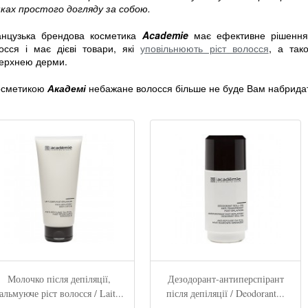
ках простого догляду за собою.
нцузька брендова косметика
Academie
має ефективне рішення
осся і має дієві товари, які
уповільнюють ріст волосся
, а так
ерхнею дерми.
осметикою
А
кадемі
небажане волосся більше не буде Вам набрида
Молочко після депіляції,
Дезодорант-антиперспірант
альмуюче ріст волосся / Lait...
після депіляції / Deodorant...