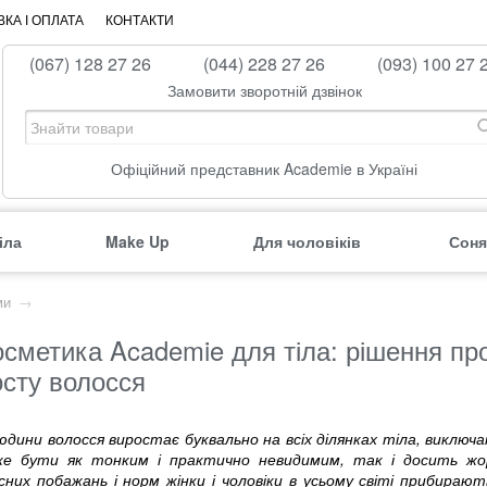
КА І ОПЛАТА
КОНТАКТИ
(067) 128 27 26
(044) 228 27 26
(093) 100 27 
Замовити зворотній дзвінок
Офіційний представник Academie в Україні
іла
Make Up
Для чоловіків
Соня
ми
→
осметика Academie для тіла: рішення п
осту волосся
юдини волосся виростає буквально на всіх ділянках тіла, виключа
е бути як тонким і практично невидимим, так і досить жор
сних побажань і норм жінки і чоловіки в усьому світі прибирают