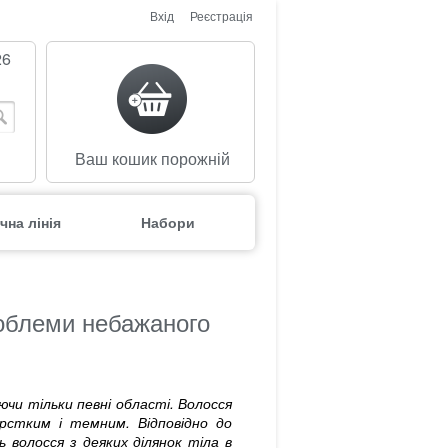
Вхід
Реєстрація
26
Ваш кошик порожній
чна лінія
Набори
роблеми небажаного
ючи тільки певні області. Волосся
стким і темним. Відповідно до
ь волосся з деяких ділянок тіла в