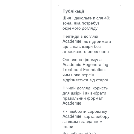
Публікації
Шия і декольте після 40:
зона, яка потребує
окремого догляду
Пептиди в догляді
Academie: як підтримати
щільність шкіри без
агресивного оновлення
Оновлена формула
Academie Regenerating
Treatment Foundation:
чим нова версія
відрізняється від старої
Нічний догляд: користь
для шкіри і як вибрати
правильний формат
Academie
Як підібрати сироватку
Académie: карта вибору
за віком і завданням
шкіри
Всі публікації >>>