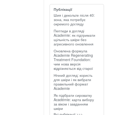
Публікації
Шия і декольте після 40:
зона, яка потребує
окремого догляду
Пептиди в догляді
Academie: як підтримати
щільність шкіри без
агресивного оновлення
Оновлена формула
Academie Regenerating
Treatment Foundation:
чим нова версія
відрізняється від старої
Нічний догляд: користь
для шкіри і як вибрати
правильний формат
Academie
Як підібрати сироватку
Académie: карта вибору
за віком і завданням
шкіри
Всі публікації >>>