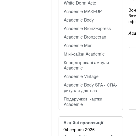
White Derm Acte
Вон
Academie MAKEUP
баз
Academie Body
ефе
Academie BronzExpress
Aca
Academie Bronzecran
Academie Men
Міні-сайзи Academie
Концентровані ампули
Academie
Academie Vintage
Academie Body SPA - СПА-
ритуали для тіла
Подарункові картки
Academie
Акційні пропозиції
04 серпня 2026