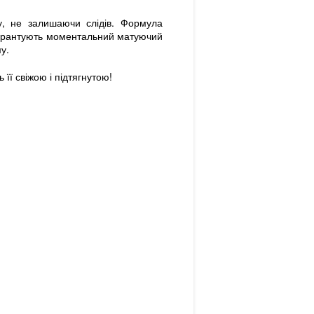
у, не залишаючи слідів. Формула
 гарантують моментальний матуючий
у.
її свіжою і підтягнутою!