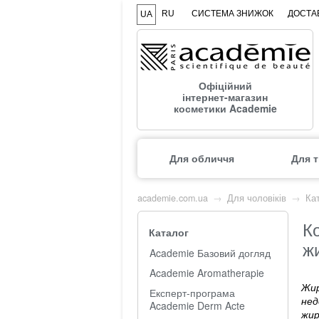
RU
СИСТЕМА ЗНИЖОК
ДОСТАВ
UA
Офіційний
інтернет-магазин
косметики Academie
Для обличчя
Для т
academie.com.ua
→
Для чоловіків
→
Кат
К
Каталог
ж
Academie Базовий догляд
Academie Aromatherapie
Жир
Експерт-програма
нед
Academie Derm Acte
жир