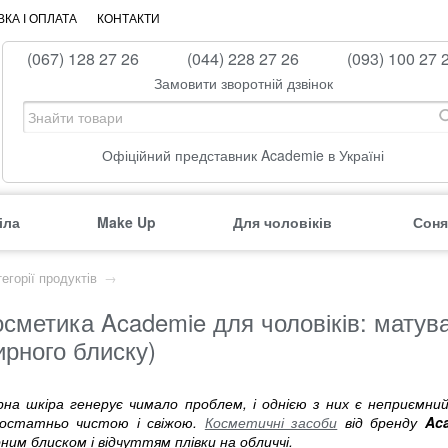
КА І ОПЛАТА
КОНТАКТИ
(067) 128 27 26
(044) 228 27 26
(093) 100 27 
Замовити зворотній дзвінок
Офіційний представник Academie в Україні
іла
Make Up
Для чоловіків
Соня
егорії продуктів
→
осметика Academie для чоловіків: матув
ирного блиску)
на шкіра генерує чимало проблем, і однією з них є неприємний
остатньо чистою і свіжою.
Косметичні засоби
від бренду
Ac
ним блиском і відчуттям плівки на обличчі.