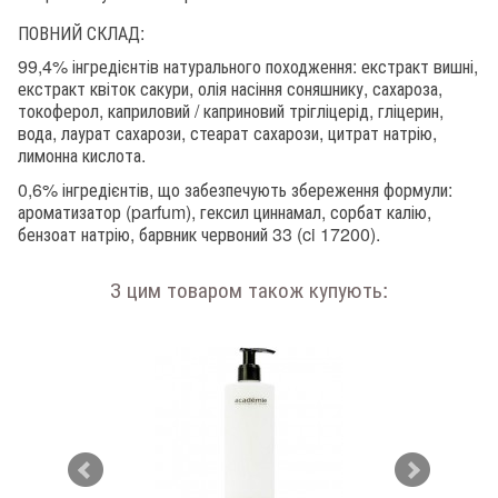
ПОВНИЙ СКЛАД:
99,4% інгредієнтів натурального походження: екстракт вишні,
екстракт квіток сакури, олія насіння соняшнику, сахароза,
токоферол, каприловий / каприновий трігліцерід, гліцерин,
вода, лаурат сахарози, стеарат сахарози, цитрат натрію,
лимонна кислота.
0,6% інгредієнтів, що забезпечують збереження формули:
ароматизатор (parfum), гексил циннамал, сорбат калію,
бензоат натрію, барвник червоний 33 (ci 17200).
З цим товаром також купують: