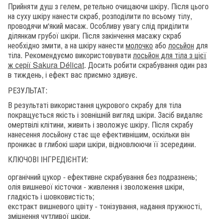
Прийняти душ з гелем, ретельно очищаючи шкіру. Після цього
на суху шкіру нанести скраб, розподілити по всьому тілу,
проводячи м'який масаж. Особливу увагу слід приділити
ділянкам грубої шкіри. Після закінчення масажу скраб
необхідно змити, а на шкіру нанести
молочко
або
лосьйон
для
тіла. Рекомендуємо використовувати
лосьйон для тіла з цієї
ж серії Sakura Délicat
. Досить робити скрабування один раз
в тиждень, і ефект вас приємно здивує.
РЕЗУЛЬТАТ:
В результаті використання цукрового скрабу для тіла
покращується якість і зовнішній вигляд шкіри. Засіб видаляє
омертвілі клітини, живить і зволожує шкіру. Після скрабу
нанесення лосьйону стає ще ефективнішим, оскільки він
проникає в глибокі шари шкіри, відновлюючи її зсередини.
КЛЮЧОВІ ІНГРЕДІЄНТИ:
органічний цукор - ефективне скрабування без подразнень;
олія вишневої кісточки - живлення і зволоження шкіри,
гладкість і шовковистість;
екстракт вишневого цвіту - тонізування, надання пружності,
зміцнення чутливої шкіри.