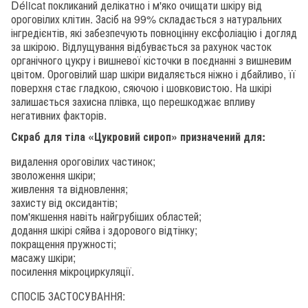
Délicat покликаний делікатно і м'яко очищати шкіру від
ороговілих клітин. Засіб на 99% складається з натуральних
інгредієнтів, які забезпечують повноцінну ексфоліацію і догляд
за шкірою. Відлущування відбувається за рахунок часток
органічного цукру і вишневої кісточки в поєднанні з вишневим
цвітом. Ороговілий шар шкіри видаляється ніжно і дбайливо, її
поверхня стає гладкою, сяючою і шовковистою. На шкірі
залишається захисна плівка, що перешкоджає впливу
негативних факторів.
Скраб для тіла «Цукровий сироп» призначений для:
видалення ороговілих частинок;
зволоження шкіри;
живлення та відновлення;
захисту від оксидантів;
пом'якшення навіть найгрубіших областей;
додання шкірі сяйва і здорового відтінку;
покращення пружності;
масажу шкіри;
посилення мікроциркуляції.
СПОСІБ ЗАСТОСУВАННЯ: