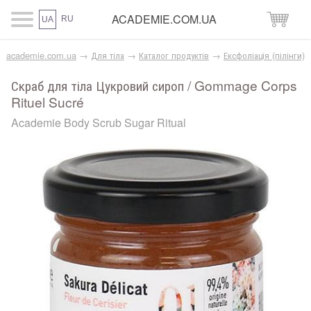
ACADEMIE.COM.UA
RU
UA
academie.com.ua
→
Для тіла
→
Каталог продуктів
→
Ексфоліація (пілінги)
Скраб для тіла Цукровий сироп / Gommage Corps
Rituel Sucré
Academie Body Scrub Sugar Ritual