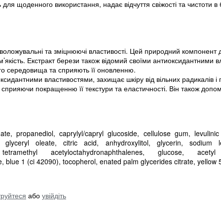
для щоденного використання, надає відчуття свіжості та чистоти в 
зволожувальні та зміцнюючі властивості. Цей природний компонент
і м’якість. Екстракт берези також відомий своїми антиоксидантними 
го середовища та сприяють її оновленню.
ксидантними властивостями, захищає шкіру від вільних радикалів і 
, сприяючи покращенню її текстури та еластичності. Він також допо
e, propanediol, caprylyl/capryl glucoside, cellulose gum, levulinic a
 glyceryl oleate, citric acid, anhydroxylitol, glycerin, sodium le
 tetramethyl acetyloctahydronaphthalenes, glucose, acety
, blue 1 (ci 42090), tocopherol, enated palm glycerides citrate, yellow 
труйтеся
або
увійдіть