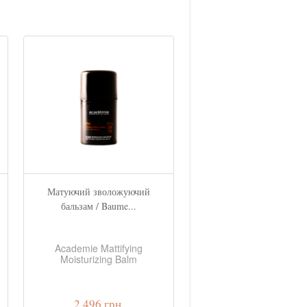
Матуючий зволожуючий
Зміцнюючий регенерую
бальзам / Baume...
бальзам / Baume...
Academie Mattifying
Academie Firming
Moisturizing Balm
Regenerating Balm
2 496 грн.
2 808 грн.