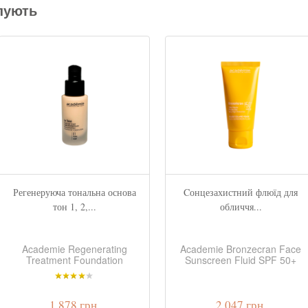
пують
Регенеруюча тональна основа
Cонцезахистний флюїд для
тон 1, 2,...
обличчя...
Academie Regenerating
Academie Bronzecran Face
Treatment Foundation
Sunscreen Fluid SPF 50+
1 878 грн.
2 047 грн.