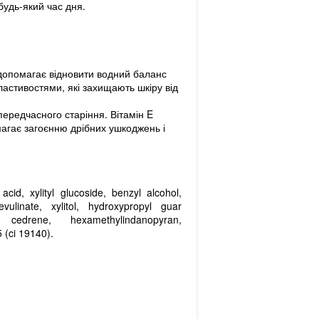
будь-який час дня.
 допомагає відновити водний баланс
властивостями, які захищають шкіру від
передчасного старіння. Вітамін E
магає загоєнню дрібних ушкоджень і
cid, xylityl glucoside, benzyl alcohol,
vulinate, xylitol, hydroxypropyl guar
l cedrene, hexamethylindanopyran,
5 (ci 19140).