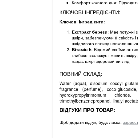
Комфорт кожного дня: Підходить 
КЛЮЧОВІ ІНГРЕДІЄНТИ:
Ключові інгредієнти:
Екстракт берези
: Має потужні 
шкіри, забезпечуючи її свіжість 
шкідливого впливу навколишньо
Вітамін E
: Відомий своїми антио
глибоко зволожує і живить шкіру
надає шкірі здоровий вигляд.
ПОВНИЙ СКЛАД:
Water (aqua), disodium cocoyl glutamat
fragrance (perfume), coco-glucoside,
hydroxypropyltrimonium chloride,
trimethylbenzenepropanol, linalyl acetate
ВІДГУКИ ПРО ТОВАР:
Щоб додати відгук, будь ласка,
зареєс