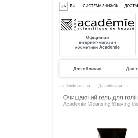
RU
СИСТЕМА ЗНИЖОК
ДОСТАВ
UA
Офіційний
інтернет-магазин
косметики Academie
Для обличчя
Для т
academie.com.ua
→
Для обличчя
→
Очищаючий гель для голінн
Academie Cleansing Shaving Ge