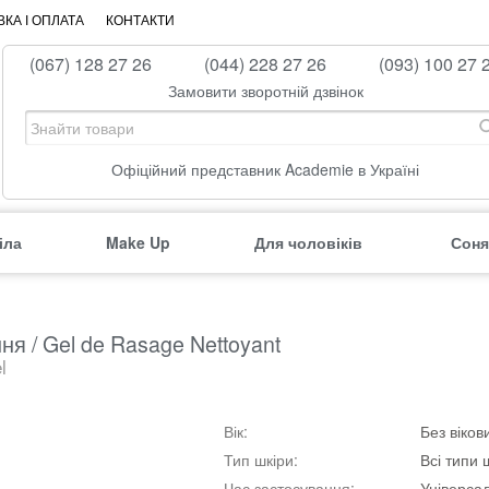
КА І ОПЛАТА
КОНТАКТИ
(067) 128 27 26
(044) 228 27 26
(093) 100 27 
Замовити зворотній дзвінок
Офіційний представник Academie в Україні
іла
Make Up
Для чоловіків
Соня
я / Gel de Rasage Nettoyant
l
Вік:
Без віко
Тип шкіри:
Всі типи 
Час застосування:
Універса