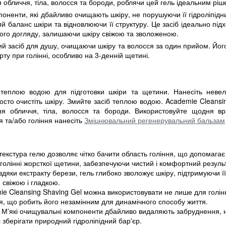
 обличчя, тіла, волосся та бороди, роблячи цей гель ідеальним ріше
поненти, які дбайливо очищають шкіру, не порушуючи її гідроліпідн
 баланс шкіри та відновлюючи її структуру. Це засіб ідеально пі
ого догляду, залишаючи шкіру свіжою та зволоженою.
ний засіб для душу, очищаючи шкіру та волосся за один прийом. Йо
 при голінні, особливо на 3-денній щетині.
еплою водою для підготовки шкіри та щетини. Нанесіть невели
осто очистіть шкіру. Змийте засіб теплою водою. Academie Cleans
я обличчя, тіла, волосся та бороди. Використовуйте щодня вр
 та/або гоління нанесіть
Зміцнювальний регенерувальний бальзам
 текстура гелю дозволяє чітко бачити область гоління, що допомагає
и голінні жорсткої щетини, забезпечуючи чистий і комфортний резуль
дяки екстракту берези, гель глибоко зволожує шкіру, підтримуючи 
 свіжою і гладкою.
ie Cleansing Shaving Gel можна використовувати не лише для голі
ся, що робить його незамінним для динамічного способу життя.
 М'які очищувальні компоненти дбайливо видаляють забруднення, н
 зберігати природний гідроліпідний бар'єр.