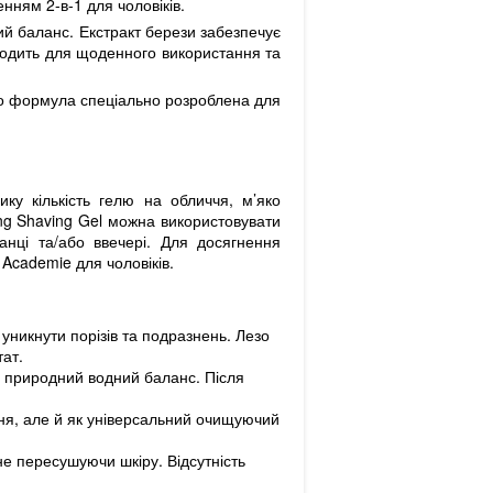
нням 2-в-1 для чоловіків.
ий баланс. Екстракт берези забезпечує
дходить для щоденного використання та
го формула спеціально розроблена для
ку кількість гелю на обличчя, м’яко
ing Shaving Gel можна використовувати
анці та/або ввечері. Для досягнення
Academie для чоловіків.
 уникнути порізів та подразнень. Лезо
тат.
її природний водний баланс. Після
ння, але й як універсальний очищуючий
е пересушуючи шкіру. Відсутність