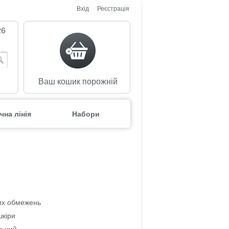
Вхід
Реєстрація
26
Ваш кошик порожній
чна лінія
Набори
вих обмежень
шкіри
льний