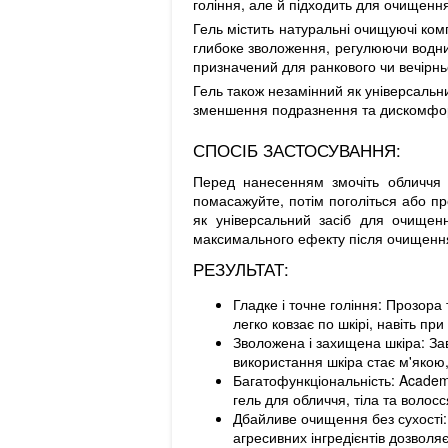
гоління, але й підходить для очищення
Гель містить натуральні очищуючі ком
глибоке зволоження, регулюючи водний
призначений для ранкового чи вечірнь
Гель також незамінний як універсаль
зменшення подразнення та дискомфорту
СПОСІБ ЗАСТОСУВАННЯ:
Перед нанесенням змочіть обличчя т
помасажуйте, потім поголіться або пр
як універсальний засіб для очищенн
максимального ефекту після очищення
РЕЗУЛЬТАТ:
Гладке і точне гоління: Прозора
легко ковзає по шкірі, навіть пр
Зволожена і захищена шкіра: Зав
використання шкіра стає м'якою,
Багатофункціональність: Academ
гель для обличчя, тіла та волос
Дбайливе очищення без сухості:
агресивних інгредієнтів дозволяє