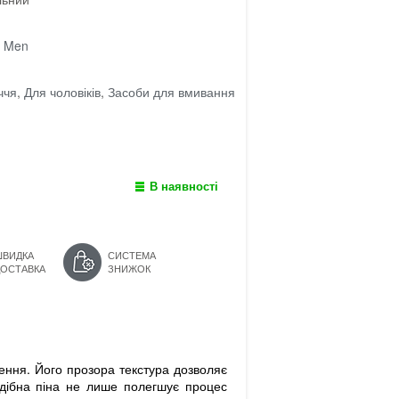
e Men
ччя
,
Для чоловіків
,
Засоби для вмивання
В наявності
ШВИДКА
СИСТЕМА
ДОСТАВКА
ЗНИЖОК
ення. Його прозора текстура дозволяє
одібна піна не лише полегшує процес